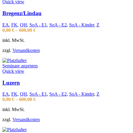
Quick view
Bregenz/Lindau
EA
,
FK
,
QH
,
SoA - E1
,
SoA - E2
,
SoA - Kinder
,
Z
0,00
€
–
600,00
€
inkl. MwSt.
zzgl.
Versandkosten
Seminare anzeigen
Quick view
Luzern
EA
,
FK
,
QH
,
SoA - E1
,
SoA - E2
,
SoA - Kinder
,
Z
0,00
€
–
600,00
€
inkl. MwSt.
zzgl.
Versandkosten