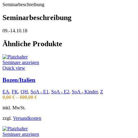
Seminarbeschreibung
Seminarbeschreibung
09.-14.10.18
Ähnliche Produkte
Seminare anzeigen
Quick view
Bozen/Italien
EA
,
FK
,
QH
,
SoA - E1
,
SoA - E2
,
SoA - Kinder
,
Z
0,00
€
–
600,00
€
inkl. MwSt.
zzgl.
Versandkosten
Seminare anzeigen