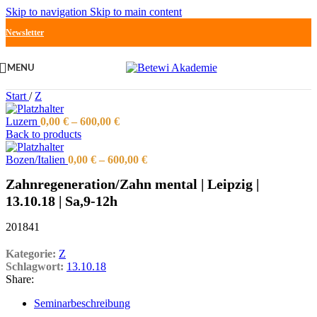
Skip to navigation
Skip to main content
Newsletter
MENU
Start
/
Z
Luzern
0,00
€
–
600,00
€
Back to products
Bozen/Italien
0,00
€
–
600,00
€
Zahnregeneration/Zahn mental | Leipzig |
13.10.18 | Sa,9-12h
201841
Kategorie:
Z
Schlagwort:
13.10.18
Share:
Seminarbeschreibung