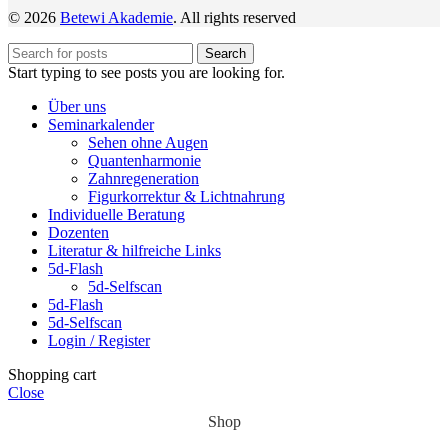
© 2026
Betewi Akademie
. All rights reserved
Search
Start typing to see posts you are looking for.
Über uns
Seminarkalender
Sehen ohne Augen
Quantenharmonie
Zahnregeneration
Figurkorrektur & Lichtnahrung
Individuelle Beratung
Dozenten
Literatur & hilfreiche Links
5d-Flash
5d-Selfscan
5d-Flash
5d-Selfscan
Login / Register
Shopping cart
Close
Shop