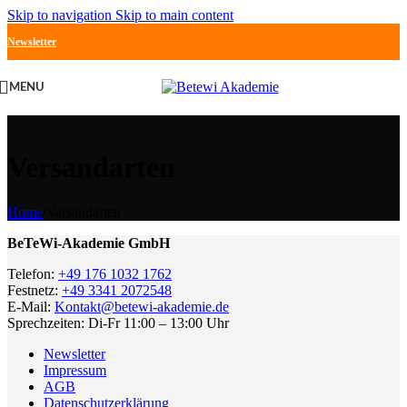
Skip to navigation
Skip to main content
Newsletter
MENU
Versandarten
Home
/
Versandarten
BeTeWi-Akademie GmbH
Telefon:
+49 176 1032 1762
Festnetz:
+49 3341 2072548
E-Mail:
Kontakt@betewi-akademie.de
Sprechzeiten: Di-Fr 11:00 – 13:00 Uhr
Newsletter
Impressum
AGB
Datenschutzerklärung