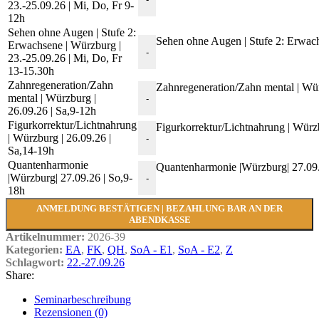
23.-25.09.26 | Mi, Do, Fr 9-
12h
Sehen ohne Augen | Stufe 2:
Sehen ohne Augen | Stufe 2: Erwach
Erwachsene | Würzburg |
-
23.-25.09.26 | Mi, Do, Fr
13-15.30h
Zahnregeneration/Zahn
Zahnregeneration/Zahn mental | Wü
mental | Würzburg |
-
26.09.26 | Sa,9-12h
Figurkorrektur/Lichtnahrung
Figurkorrektur/Lichtnahrung | Würz
| Würzburg | 26.09.26 |
-
Sa,14-19h
Quantenharmonie
Quantenharmonie |Würzburg| 27.09
|Würzburg| 27.09.26 | So,9-
-
18h
ANMELDUNG BESTÄTIGEN | BEZAHLUNG BAR AN DER
ABENDKASSE
Artikelnummer:
2026-39
Kategorien:
EA
,
FK
,
QH
,
SoA - E1
,
SoA - E2
,
Z
Schlagwort:
22.-27.09.26
Share:
Seminarbeschreibung
Rezensionen (0)