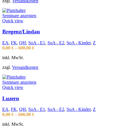
zzgl.
Versandkosten
Seminare anzeigen
Quick view
Bregenz/Lindau
EA
,
FK
,
QH
,
SoA - E1
,
SoA - E2
,
SoA - Kinder
,
Z
0,00
€
–
600,00
€
inkl. MwSt.
zzgl.
Versandkosten
Seminare anzeigen
Quick view
Luzern
EA
,
FK
,
QH
,
SoA - E1
,
SoA - E2
,
SoA - Kinder
,
Z
0,00
€
–
600,00
€
inkl. MwSt.