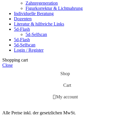
Zahnregeneration
Figurkorrektur & Lichtnahrung
Individuelle Beratung
Dozenten
Literatur & hilfreiche Links
5d-Flash
5d-Selfscan
5d-Flash
5d-Selfscan
Login / Register
Shopping cart
Close
Shop
Cart
My account
Alle Preise inkl. der gesetzlichen MwSt.
Diese Seite verwendet Cookies, um die Nutzerfreundlichkeit zu