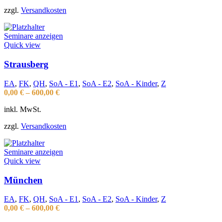
zzgl.
Versandkosten
Seminare anzeigen
Quick view
Strausberg
EA
,
FK
,
QH
,
SoA - E1
,
SoA - E2
,
SoA - Kinder
,
Z
0,00
€
–
600,00
€
inkl. MwSt.
zzgl.
Versandkosten
Seminare anzeigen
Quick view
München
EA
,
FK
,
QH
,
SoA - E1
,
SoA - E2
,
SoA - Kinder
,
Z
0,00
€
–
600,00
€