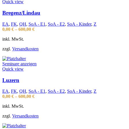
Quick view
Bregenz/Lindau
EA
,
FK
,
QH
,
SoA - E1
,
SoA - E2
,
SoA - Kinder
,
Z
0,00
€
–
600,00
€
inkl. MwSt.
zzgl.
Versandkosten
Seminare anzeigen
Quick view
Luzern
EA
,
FK
,
QH
,
SoA - E1
,
SoA - E2
,
SoA - Kinder
,
Z
0,00
€
–
600,00
€
inkl. MwSt.
zzgl.
Versandkosten