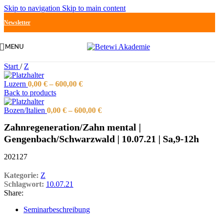
Skip to navigation
Skip to main content
Newsletter
MENU
Start
/
Z
Luzern
0,00
€
–
600,00
€
Back to products
Bozen/Italien
0,00
€
–
600,00
€
Zahnregeneration/Zahn mental |
Gengenbach/Schwarzwald | 10.07.21 | Sa,9-12h
202127
Kategorie:
Z
Schlagwort:
10.07.21
Share:
Seminarbeschreibung