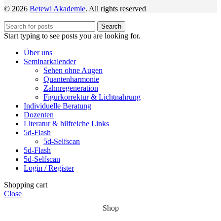
© 2026
Betewi Akademie
. All rights reserved
Search
Start typing to see posts you are looking for.
Über uns
Seminarkalender
Sehen ohne Augen
Quantenharmonie
Zahnregeneration
Figurkorrektur & Lichtnahrung
Individuelle Beratung
Dozenten
Literatur & hilfreiche Links
5d-Flash
5d-Selfscan
5d-Flash
5d-Selfscan
Login / Register
Shopping cart
Close
Shop