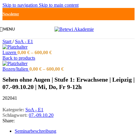
Skip to navigation
Skip to main content
Newsletter
MENU
Start
/
SoA - E1
Luzern
0,00
€
–
600,00
€
Back to products
Bozen/Italien
0,00
€
–
600,00
€
Sehen ohne Augen | Stufe 1: Erwachsene | Leipzig |
07.-09.10.20 | Mi, Do, Fr 9-12h
202041
Kategorie:
SoA - E1
Schlagwort:
07.-09.10.20
Share:
Seminarbeschreibung