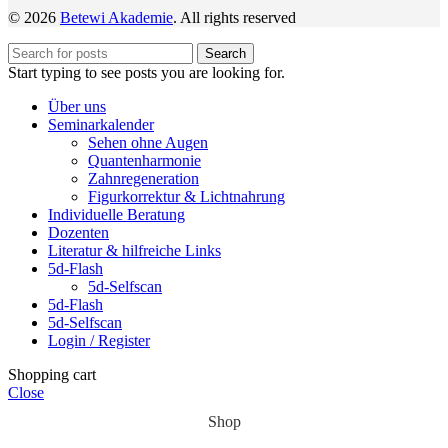
© 2026
Betewi Akademie
. All rights reserved
Search
Start typing to see posts you are looking for.
Über uns
Seminarkalender
Sehen ohne Augen
Quantenharmonie
Zahnregeneration
Figurkorrektur & Lichtnahrung
Individuelle Beratung
Dozenten
Literatur & hilfreiche Links
5d-Flash
5d-Selfscan
5d-Flash
5d-Selfscan
Login / Register
Shopping cart
Close
Shop