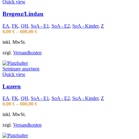
Quick view
Bregenz/Lindau
EA
,
FK
,
QH
,
SoA - E1
,
SoA - E2
,
SoA - Kinder
,
Z
0,00
€
–
600,00
€
inkl. MwSt.
zzgl.
Versandkosten
Seminare anzeigen
Quick view
Luzern
EA
,
FK
,
QH
,
SoA - E1
,
SoA - E2
,
SoA - Kinder
,
Z
0,00
€
–
600,00
€
inkl. MwSt.
zzgl.
Versandkosten