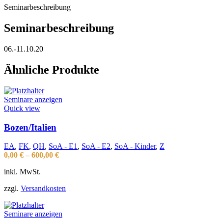
Seminarbeschreibung
Seminarbeschreibung
06.-11.10.20
Ähnliche Produkte
Seminare anzeigen
Quick view
Bozen/Italien
EA
,
FK
,
QH
,
SoA - E1
,
SoA - E2
,
SoA - Kinder
,
Z
0,00
€
–
600,00
€
inkl. MwSt.
zzgl.
Versandkosten
Seminare anzeigen