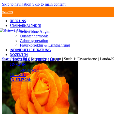
Skip to navigation
Skip to main content
Newsletter
ÜBER UNS
SEMINARKALENDER
Sehen ohne Augen
Quantenharmonie
Zahnregeneration
Figurkorrektur & Lichtnahrung
INDIVIDUELLE BERATUNG
DOZENTEN
Start
/
SoA - E1
/
Sehen ohne Augen | Stufe 1: Erwachsene | Lauda-K
LITERATUR & HILFREICHE LINKS
5D-FLASH
5d-Selfscan
5D-FLASH
5D-SELFSCAN