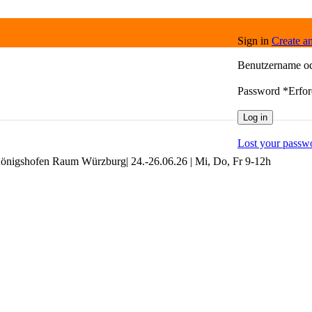
Sign in
Create a
Benutzername o
Password
*
Erfor
Log in
Lost your passw
önigshofen Raum Würzburg| 24.-26.06.26 | Mi, Do, Fr 9-12h