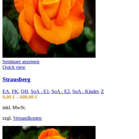
Seminare anzeigen
Quick view
Strausberg
EA
,
FK
,
QH
,
SoA - E1
,
SoA - E2
,
SoA - Kinder
,
Z
0,00
€
–
600,00
€
inkl. MwSt.
zzgl.
Versandkosten