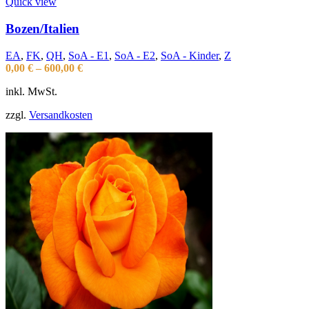
Quick view
Bozen/Italien
EA
,
FK
,
QH
,
SoA - E1
,
SoA - E2
,
SoA - Kinder
,
Z
0,00
€
–
600,00
€
inkl. MwSt.
zzgl.
Versandkosten