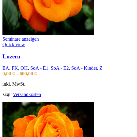
Seminare anzeigen
Quick view
Luzern
EA
,
FK
,
QH
,
SoA - E1
,
SoA - E2
,
SoA - Kinder
,
Z
0,00
€
–
600,00
€
inkl. MwSt.
zzgl.
Versandkosten