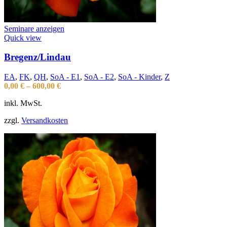
Seminare anzeigen
Quick view
Bregenz/Lindau
EA
,
FK
,
QH
,
SoA - E1
,
SoA - E2
,
SoA - Kinder
,
Z
0,00
€
–
600,00
€
inkl. MwSt.
zzgl.
Versandkosten