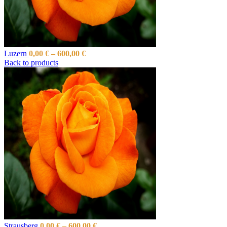
Luzern
0,00
€
–
600,00
€
Back to products
Strausberg
0,00
€
–
600,00
€