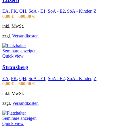
Luzern
EA
,
FK
,
QH
,
SoA - E1
,
SoA - E2
,
SoA - Kinder
,
Z
0,00
€
–
600,00
€
inkl. MwSt.
zzgl.
Versandkosten
Seminare anzeigen
Quick view
Strausberg
EA
,
FK
,
QH
,
SoA - E1
,
SoA - E2
,
SoA - Kinder
,
Z
0,00
€
–
600,00
€
inkl. MwSt.
zzgl.
Versandkosten
Seminare anzeigen
Quick view