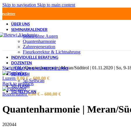
Skip to navigation
Skip to main content
Newsletter
ÜBER UNS
SEMINARKALENDER
Sehen ohne Augen
Quantenharmonie
Zahnregeneration
Figurkorrektur & Lichtnahrung
INDIVIDUELLE BERATUNG
DOZENTEN
Start
/
QH
/
Quantenharmonie | Meran/Südtirol | 01.11.2020 | So, 9-1
LITERATUR & HILFREICHE LINKS
5D-FLASH
Luzern
0,00
€
–
600,00
€
5d-Selfscan
Back to products
5D-FLASH
5D-SELFSCAN
Bozen/Italien
0,00
€
–
600,00
€
Quantenharmonie | Meran/Südti
202044