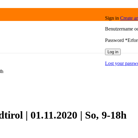
Sign in
Create a
Benutzername o
Password
*
Erfor
Log in
Lost your passw
8h
rol | 01.11.2020 | So, 9-18h