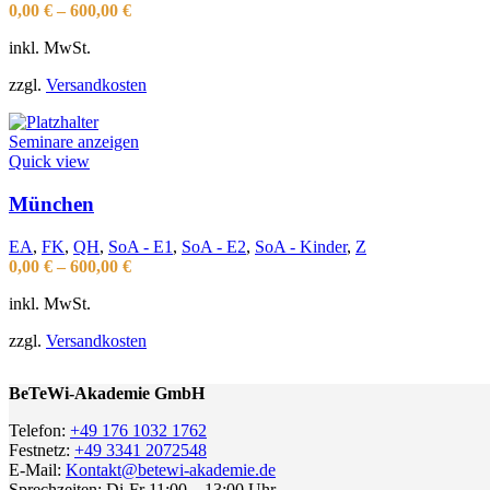
0,00
€
–
600,00
€
inkl. MwSt.
zzgl.
Versandkosten
Seminare anzeigen
Quick view
München
EA
,
FK
,
QH
,
SoA - E1
,
SoA - E2
,
SoA - Kinder
,
Z
0,00
€
–
600,00
€
inkl. MwSt.
zzgl.
Versandkosten
BeTeWi-Akademie GmbH
Telefon:
+49 176 1032 1762
Festnetz:
+49 3341 2072548
E-Mail:
Kontakt@betewi-akademie.de
Sprechzeiten: Di-Fr 11:00 – 13:00 Uhr