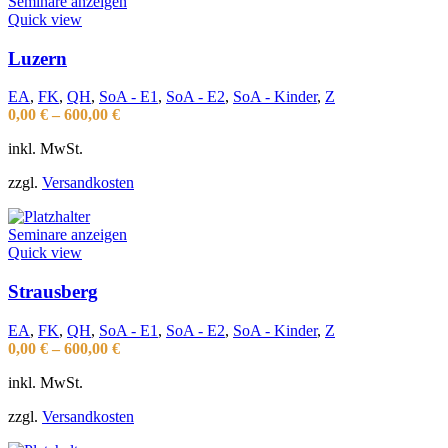
Seminare anzeigen
Quick view
Luzern
EA
,
FK
,
QH
,
SoA - E1
,
SoA - E2
,
SoA - Kinder
,
Z
0,00
€
–
600,00
€
inkl. MwSt.
zzgl.
Versandkosten
Seminare anzeigen
Quick view
Strausberg
EA
,
FK
,
QH
,
SoA - E1
,
SoA - E2
,
SoA - Kinder
,
Z
0,00
€
–
600,00
€
inkl. MwSt.
zzgl.
Versandkosten