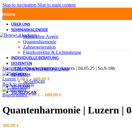
Skip to navigation
Skip to main content
Newsletter
ÜBER UNS
SEMINARKALENDER
Sehen ohne Augen
Quantenharmonie
Zahnregeneration
Figurkorrektur & Lichtnahrung
INDIVIDUELLE BERATUNG
DOZENTEN
Start
/
QH
/
Quantenharmonie | Luzern | 04.05.25 | So,9-18h
LITERATUR & HILFREICHE LINKS
5D-FLASH
Luzern
0,00
€
–
600,00
€
5d-Selfscan
Back to products
5D-FLASH
5D-SELFSCAN
Bozen/Italien
0,00
€
–
600,00
€
Quantenharmonie | Luzern | 04
300,00
€