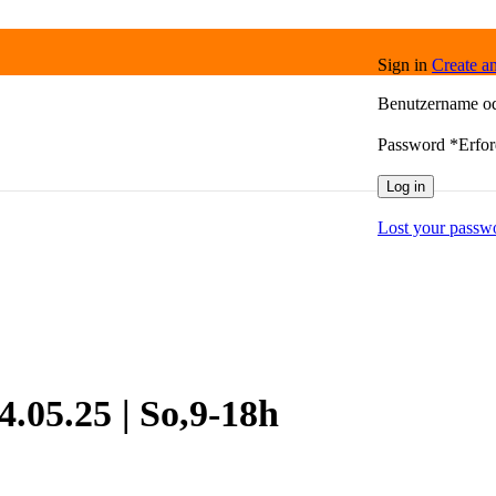
Sign in
Create a
Benutzername o
Password
*
Erfor
Log in
Lost your passw
.05.25 | So,9-18h