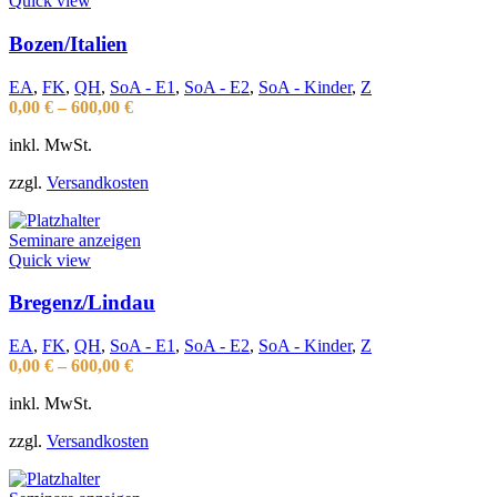
Quick view
Bozen/Italien
EA
,
FK
,
QH
,
SoA - E1
,
SoA - E2
,
SoA - Kinder
,
Z
0,00
€
–
600,00
€
inkl. MwSt.
zzgl.
Versandkosten
Seminare anzeigen
Quick view
Bregenz/Lindau
EA
,
FK
,
QH
,
SoA - E1
,
SoA - E2
,
SoA - Kinder
,
Z
0,00
€
–
600,00
€
inkl. MwSt.
zzgl.
Versandkosten