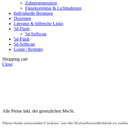
Zahnregeneration
Figurkorrektur & Lichtnahrung
Individuelle Beratung
Dozenten
Literatur & hilfreiche Links
5d-Flash
5d-Selfscan
5d-Flash
5d-Selfscan
Login / Register
Shopping cart
Close
Alle Preise inkl. der gesetzlichen MwSt.
Diese Seite verwendet Cookies, um die Nutzerfreundlichkeit zu verb