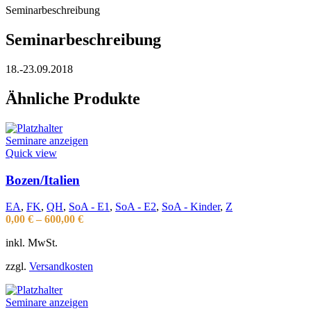
Seminarbeschreibung
Seminarbeschreibung
18.-23.09.2018
Ähnliche Produkte
Seminare anzeigen
Quick view
Bozen/Italien
EA
,
FK
,
QH
,
SoA - E1
,
SoA - E2
,
SoA - Kinder
,
Z
0,00
€
–
600,00
€
inkl. MwSt.
zzgl.
Versandkosten
Seminare anzeigen