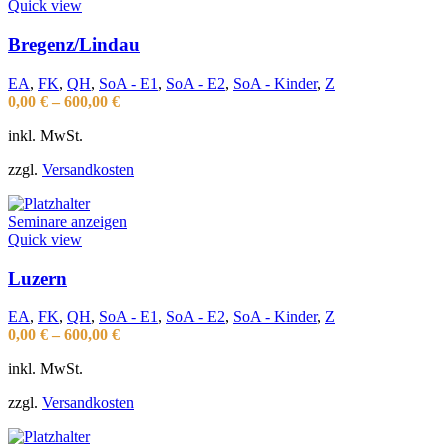
Quick view
Bregenz/Lindau
EA
,
FK
,
QH
,
SoA - E1
,
SoA - E2
,
SoA - Kinder
,
Z
0,00
€
–
600,00
€
inkl. MwSt.
zzgl.
Versandkosten
Seminare anzeigen
Quick view
Luzern
EA
,
FK
,
QH
,
SoA - E1
,
SoA - E2
,
SoA - Kinder
,
Z
0,00
€
–
600,00
€
inkl. MwSt.
zzgl.
Versandkosten