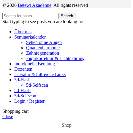
© 2026
Betewi Akademie
. All rights reserved
Search
Start typing to see posts you are looking for.
Über uns
Seminarkalender
Sehen ohne Augen
Quantenharmonie
Zahnregeneration
Figurkorrektur & Lichtnahrung
Individuelle Beratung
Dozenten
Literatur & hilfreiche Links
5d-Flash
5d-Selfscan
5d-Flash
5d-Selfscan
Login / Register
Shopping cart
Close
Shop