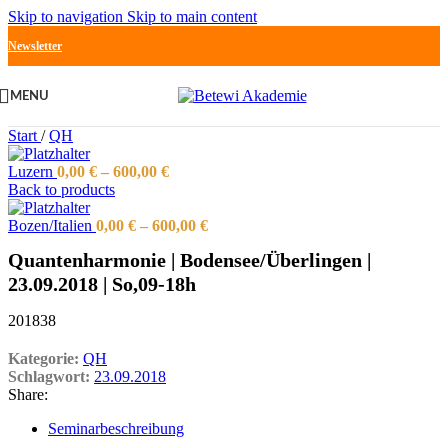
Skip to navigation
Skip to main content
Newsletter
MENU
Start
/
QH
Luzern
0,00
€
–
600,00
€
Back to products
Bozen/Italien
0,00
€
–
600,00
€
Quantenharmonie | Bodensee/Überlingen |
23.09.2018 | So,09-18h
201838
Kategorie:
QH
Schlagwort:
23.09.2018
Share:
Seminarbeschreibung