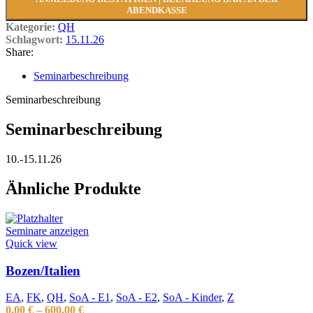
ABENDKASSE
Kategorie:
QH
Schlagwort:
15.11.26
Share:
Seminarbeschreibung
Seminarbeschreibung
Seminarbeschreibung
10.-15.11.26
Ähnliche Produkte
Seminare anzeigen
Quick view
Bozen/Italien
EA
,
FK
,
QH
,
SoA - E1
,
SoA - E2
,
SoA - Kinder
,
Z
0,00
€
–
600,00
€