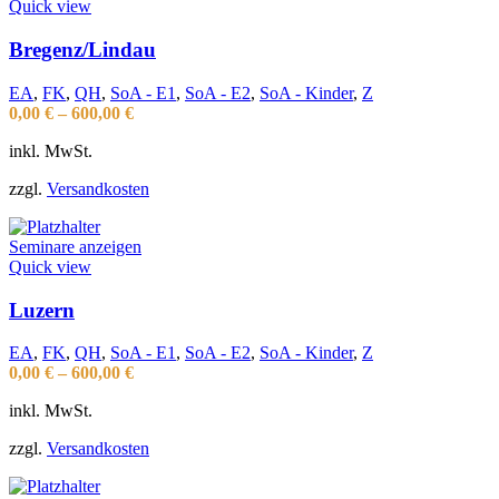
Quick view
Bregenz/Lindau
EA
,
FK
,
QH
,
SoA - E1
,
SoA - E2
,
SoA - Kinder
,
Z
0,00
€
–
600,00
€
inkl. MwSt.
zzgl.
Versandkosten
Seminare anzeigen
Quick view
Luzern
EA
,
FK
,
QH
,
SoA - E1
,
SoA - E2
,
SoA - Kinder
,
Z
0,00
€
–
600,00
€
inkl. MwSt.
zzgl.
Versandkosten