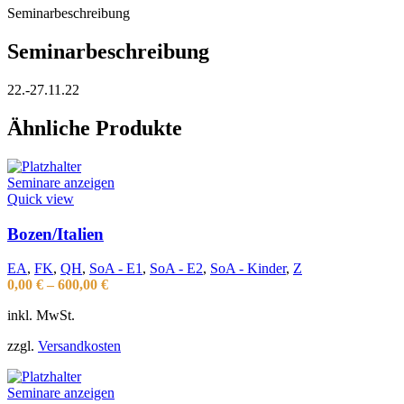
Seminarbeschreibung
Seminarbeschreibung
22.-27.11.22
Ähnliche Produkte
Seminare anzeigen
Quick view
Bozen/Italien
EA
,
FK
,
QH
,
SoA - E1
,
SoA - E2
,
SoA - Kinder
,
Z
0,00
€
–
600,00
€
inkl. MwSt.
zzgl.
Versandkosten
Seminare anzeigen