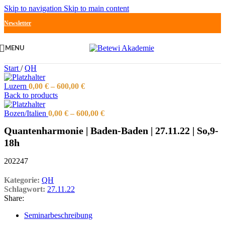
Skip to navigation
Skip to main content
Newsletter
MENU
Start
/
QH
Luzern
0,00
€
–
600,00
€
Back to products
Bozen/Italien
0,00
€
–
600,00
€
Quantenharmonie | Baden-Baden | 27.11.22 | So,9-
18h
202247
Kategorie:
QH
Schlagwort:
27.11.22
Share:
Seminarbeschreibung