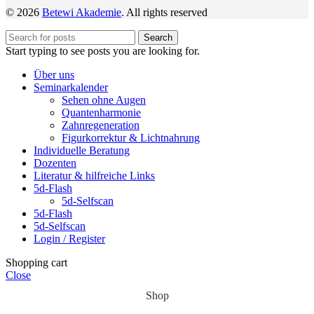
© 2026
Betewi Akademie
. All rights reserved
Search
Start typing to see posts you are looking for.
Über uns
Seminarkalender
Sehen ohne Augen
Quantenharmonie
Zahnregeneration
Figurkorrektur & Lichtnahrung
Individuelle Beratung
Dozenten
Literatur & hilfreiche Links
5d-Flash
5d-Selfscan
5d-Flash
5d-Selfscan
Login / Register
Shopping cart
Close
Shop