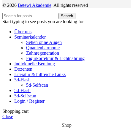
© 2026
Betewi Akademie
. All rights reserved
Search
Start typing to see posts you are looking for.
Über uns
Seminarkalender
Sehen ohne Augen
Quantenharmonie
Zahnregeneration
Figurkorrektur & Lichtnahrung
Individuelle Beratung
Dozenten
Literatur & hilfreiche Links
5d-Flash
5d-Selfscan
5d-Flash
5d-Selfscan
Login / Register
Shopping cart
Close
Shop