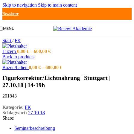
Skip to navigation
Skip to main content
Newsletter
MENU
Start
/
FK
Luzern
0,00
€
–
600,00
€
Back to products
Bozen/Italien
0,00
€
–
600,00
€
Figurkorrektur/Lichtnahrung | Stuttgart |
27.10.18 | 14-19h
201843
Kategorie:
FK
Schlagwort:
27.10.18
Share:
Seminarbeschreibung