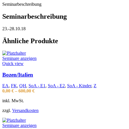
Seminarbeschreibung
Seminarbeschreibung
23.-28.10.18
Ähnliche Produkte
Seminare anzeigen
Quick view
Bozen/Italien
EA
,
FK
,
QH
,
SoA - E1
,
SoA - E2
,
SoA - Kinder
,
Z
0,00
€
–
600,00
€
inkl. MwSt.
zzgl.
Versandkosten
Seminare anzeigen