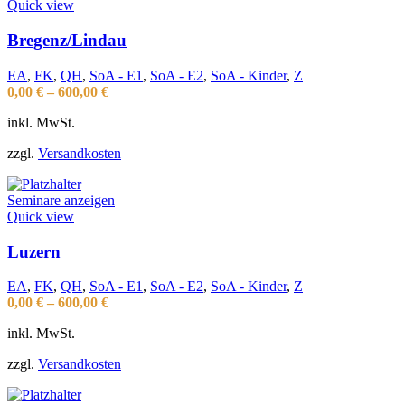
Quick view
Bregenz/Lindau
EA
,
FK
,
QH
,
SoA - E1
,
SoA - E2
,
SoA - Kinder
,
Z
0,00
€
–
600,00
€
inkl. MwSt.
zzgl.
Versandkosten
Seminare anzeigen
Quick view
Luzern
EA
,
FK
,
QH
,
SoA - E1
,
SoA - E2
,
SoA - Kinder
,
Z
0,00
€
–
600,00
€
inkl. MwSt.
zzgl.
Versandkosten