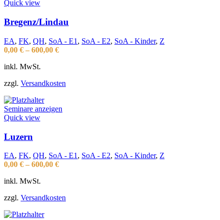
Quick view
Bregenz/Lindau
EA
,
FK
,
QH
,
SoA - E1
,
SoA - E2
,
SoA - Kinder
,
Z
0,00
€
–
600,00
€
inkl. MwSt.
zzgl.
Versandkosten
Seminare anzeigen
Quick view
Luzern
EA
,
FK
,
QH
,
SoA - E1
,
SoA - E2
,
SoA - Kinder
,
Z
0,00
€
–
600,00
€
inkl. MwSt.
zzgl.
Versandkosten