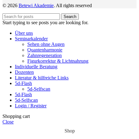
© 2026
Betewi Akademie
. All rights reserved
Search
Start typing to see posts you are looking for.
Über uns
Seminarkalender
Sehen ohne Augen
Quantenharmonie
Zahnregeneration
Figurkorrektur & Lichtnahrung
Individuelle Beratung
Dozenten
Literatur & hilfreiche Links
5d-Flash
5d-Selfscan
5d-Flash
5d-Selfscan
Login / Register
Shopping cart
Close
Shop