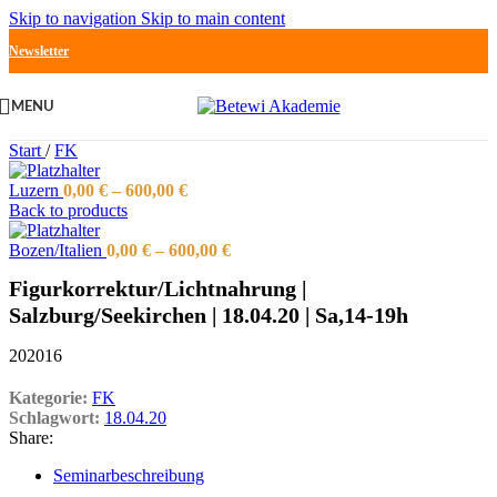
Skip to navigation
Skip to main content
Newsletter
MENU
Start
/
FK
Luzern
0,00
€
–
600,00
€
Back to products
Bozen/Italien
0,00
€
–
600,00
€
Figurkorrektur/Lichtnahrung |
Salzburg/Seekirchen | 18.04.20 | Sa,14-19h
202016
Kategorie:
FK
Schlagwort:
18.04.20
Share:
Seminarbeschreibung