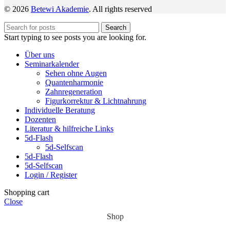
© 2026
Betewi Akademie
. All rights reserved
Search
Start typing to see posts you are looking for.
Über uns
Seminarkalender
Sehen ohne Augen
Quantenharmonie
Zahnregeneration
Figurkorrektur & Lichtnahrung
Individuelle Beratung
Dozenten
Literatur & hilfreiche Links
5d-Flash
5d-Selfscan
5d-Flash
5d-Selfscan
Login / Register
Shopping cart
Close
Shop