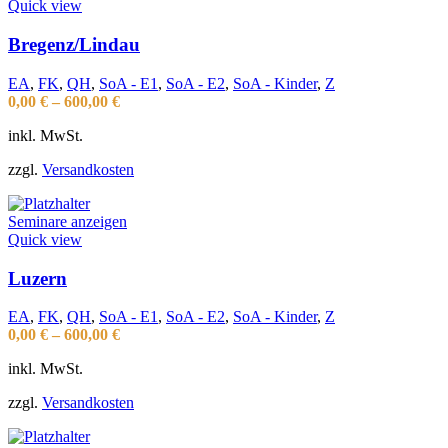
Quick view
Bregenz/Lindau
EA
,
FK
,
QH
,
SoA - E1
,
SoA - E2
,
SoA - Kinder
,
Z
0,00
€
–
600,00
€
inkl. MwSt.
zzgl.
Versandkosten
Seminare anzeigen
Quick view
Luzern
EA
,
FK
,
QH
,
SoA - E1
,
SoA - E2
,
SoA - Kinder
,
Z
0,00
€
–
600,00
€
inkl. MwSt.
zzgl.
Versandkosten