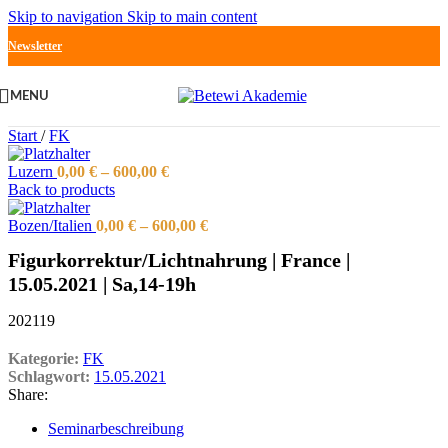
Skip to navigation
Skip to main content
Newsletter
MENU
Start
/
FK
Luzern
0,00
€
–
600,00
€
Back to products
Bozen/Italien
0,00
€
–
600,00
€
Figurkorrektur/Lichtnahrung | France |
15.05.2021 | Sa,14-19h
202119
Kategorie:
FK
Schlagwort:
15.05.2021
Share:
Seminarbeschreibung