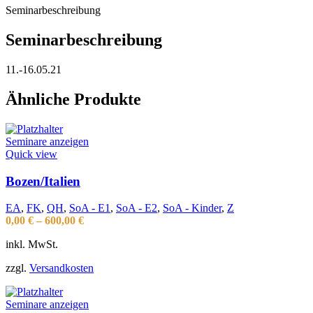
Seminarbeschreibung
Seminarbeschreibung
11.-16.05.21
Ähnliche Produkte
Seminare anzeigen
Quick view
Bozen/Italien
EA
,
FK
,
QH
,
SoA - E1
,
SoA - E2
,
SoA - Kinder
,
Z
0,00
€
–
600,00
€
inkl. MwSt.
zzgl.
Versandkosten
Seminare anzeigen