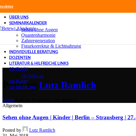
Skip to navigation
Skip to main content
ewsletter
ÜBER UNS
SEMINARKALENDER
Sehen ohne Augen
Quantenharmonie
Zahnregeneration
Figurkorrektur & Lichtnahrung
INDIVIDUELLE BERATUNG
DOZENTEN
LITERATUR & HILFREICHE LINKS
5D-FLASH
5d-Selfscan
Posts by
Lutz Ramlich
5D-FLASH
5D-SELFSCAN
Home
/
Articles Posted by Lutz Ramlich
Allgemein
Sehen ohne Augen | Kinder | Berlin – Strausberg | 27.
Posted by
Lutz Ramlich
31. Mai 2018