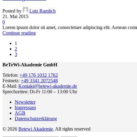
Posted by
Lutz Ramlich
21. Mai 2015
0
Lorem ipsum dolor sit amet, consectetuer adipiscing elit. Aenean com
Continue reading
1
2
3
BeTeWi-Akademie GmbH
Telefon:
+49 176 1032 1762
Festnetz:
+49 3341 2072548
E-Mail:
Kontakt@betewi-akademie.de
Sprechzeiten: Di-Fr 11:00 – 13:00 Uhr
Newsletter
Impressum
AGB
Datenschutzerklärung
© 2026
Betewi Akademie
. All rights reserved