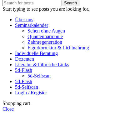
Search
Start typing to see posts you are looking for.
Über uns
Seminarkalender
Sehen ohne Augen
Quantenharmonie
Zahnregeneration
Figurkorrektur & Lichtnahrung
Individuelle Beratung
Dozenten
Literatur & hilfreiche Links
5d-Flash
5d-Selfscan
5d-Flash
5d-Selfscan
Login / Register
Shopping cart
Close