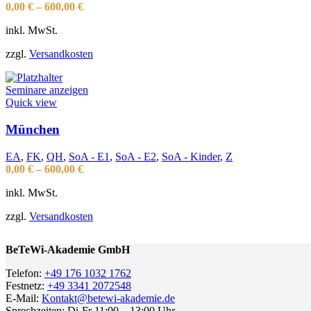
0,00
€
–
600,00
€
inkl. MwSt.
zzgl.
Versandkosten
Seminare anzeigen
Quick view
München
EA
,
FK
,
QH
,
SoA - E1
,
SoA - E2
,
SoA - Kinder
,
Z
0,00
€
–
600,00
€
inkl. MwSt.
zzgl.
Versandkosten
BeTeWi-Akademie GmbH
Telefon:
+49 176 1032 1762
Festnetz:
+49 3341 2072548
E-Mail:
Kontakt@betewi-akademie.de
Sprechzeiten: Di-Fr 11:00 – 13:00 Uhr