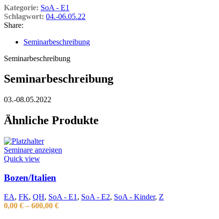
Kategorie:
SoA - E1
Schlagwort:
04.-06.05.22
Share:
Seminarbeschreibung
Seminarbeschreibung
Seminarbeschreibung
03.-08.05.2022
Ähnliche Produkte
Seminare anzeigen
Quick view
Bozen/Italien
EA
,
FK
,
QH
,
SoA - E1
,
SoA - E2
,
SoA - Kinder
,
Z
0,00
€
–
600,00
€