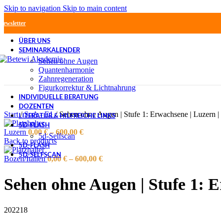
Skip to navigation
Skip to main content
Newsletter
ÜBER UNS
SEMINARKALENDER
Sehen ohne Augen
Quantenharmonie
Zahnregeneration
Figurkorrektur & Lichtnahrung
INDIVIDUELLE BERATUNG
DOZENTEN
Start
/
SoA - E1
/
Sehen ohne Augen | Stufe 1: Erwachsene | Luzern | 
LITERATUR & HILFREICHE LINKS
5D-FLASH
Luzern
0,00
€
–
600,00
€
5d-Selfscan
Back to products
5D-FLASH
5D-SELFSCAN
Bozen/Italien
0,00
€
–
600,00
€
Sehen ohne Augen | Stufe 1: E
202218