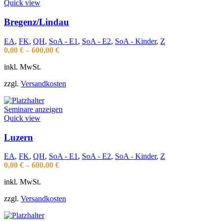
Quick view
Bregenz/Lindau
EA
,
FK
,
QH
,
SoA - E1
,
SoA - E2
,
SoA - Kinder
,
Z
0,00
€
–
600,00
€
inkl. MwSt.
zzgl.
Versandkosten
Seminare anzeigen
Quick view
Luzern
EA
,
FK
,
QH
,
SoA - E1
,
SoA - E2
,
SoA - Kinder
,
Z
0,00
€
–
600,00
€
inkl. MwSt.
zzgl.
Versandkosten