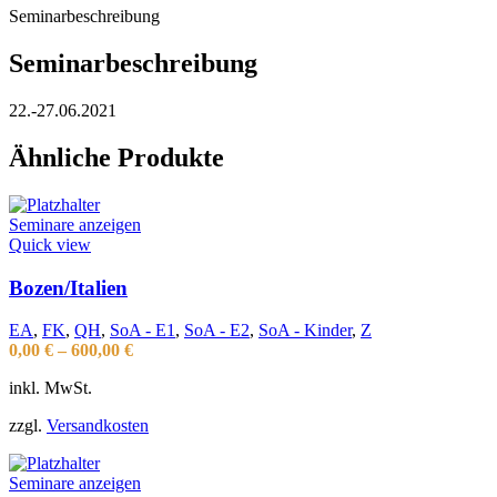
Seminarbeschreibung
Seminarbeschreibung
22.-27.06.2021
Ähnliche Produkte
Seminare anzeigen
Quick view
Bozen/Italien
EA
,
FK
,
QH
,
SoA - E1
,
SoA - E2
,
SoA - Kinder
,
Z
0,00
€
–
600,00
€
inkl. MwSt.
zzgl.
Versandkosten
Seminare anzeigen