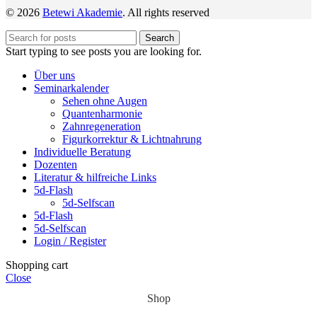
© 2026
Betewi Akademie
. All rights reserved
Search
Start typing to see posts you are looking for.
Über uns
Seminarkalender
Sehen ohne Augen
Quantenharmonie
Zahnregeneration
Figurkorrektur & Lichtnahrung
Individuelle Beratung
Dozenten
Literatur & hilfreiche Links
5d-Flash
5d-Selfscan
5d-Flash
5d-Selfscan
Login / Register
Shopping cart
Close
Shop