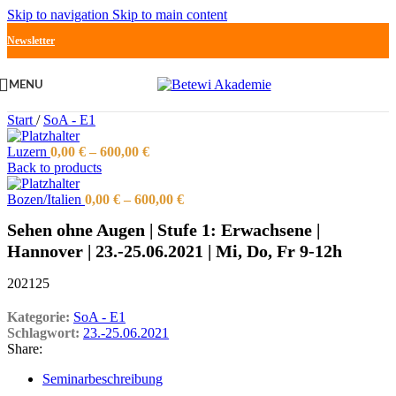
Skip to navigation
Skip to main content
Newsletter
MENU
Start
/
SoA - E1
Luzern
0,00
€
–
600,00
€
Back to products
Bozen/Italien
0,00
€
–
600,00
€
Sehen ohne Augen | Stufe 1: Erwachsene |
Hannover | 23.-25.06.2021 | Mi, Do, Fr 9-12h
202125
Kategorie:
SoA - E1
Schlagwort:
23.-25.06.2021
Share:
Seminarbeschreibung