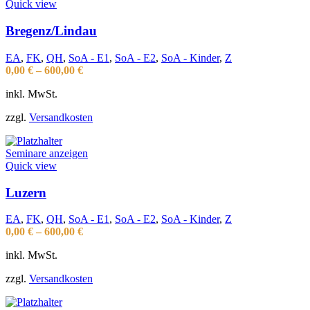
Quick view
Bregenz/Lindau
EA
,
FK
,
QH
,
SoA - E1
,
SoA - E2
,
SoA - Kinder
,
Z
0,00
€
–
600,00
€
inkl. MwSt.
zzgl.
Versandkosten
Seminare anzeigen
Quick view
Luzern
EA
,
FK
,
QH
,
SoA - E1
,
SoA - E2
,
SoA - Kinder
,
Z
0,00
€
–
600,00
€
inkl. MwSt.
zzgl.
Versandkosten