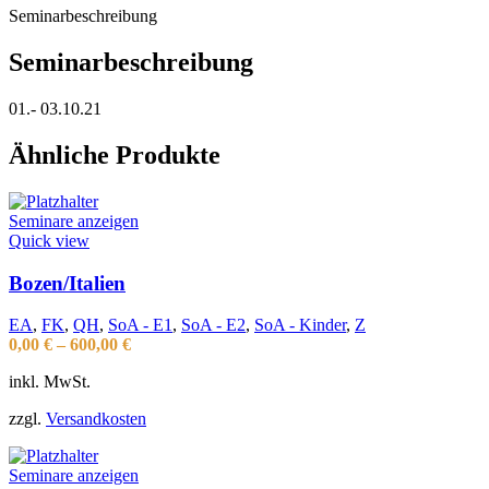
Seminarbeschreibung
Seminarbeschreibung
01.- 03.10.21
Ähnliche Produkte
Seminare anzeigen
Quick view
Bozen/Italien
EA
,
FK
,
QH
,
SoA - E1
,
SoA - E2
,
SoA - Kinder
,
Z
0,00
€
–
600,00
€
inkl. MwSt.
zzgl.
Versandkosten
Seminare anzeigen