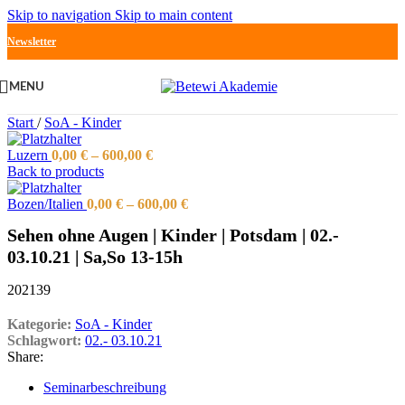
Skip to navigation
Skip to main content
Newsletter
MENU
Start
/
SoA - Kinder
Luzern
0,00
€
–
600,00
€
Back to products
Bozen/Italien
0,00
€
–
600,00
€
Sehen ohne Augen | Kinder | Potsdam | 02.-
03.10.21 | Sa,So 13-15h
202139
Kategorie:
SoA - Kinder
Schlagwort:
02.- 03.10.21
Share:
Seminarbeschreibung