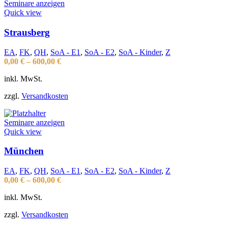
Seminare anzeigen
Quick view
Strausberg
EA
,
FK
,
QH
,
SoA - E1
,
SoA - E2
,
SoA - Kinder
,
Z
0,00
€
–
600,00
€
inkl. MwSt.
zzgl.
Versandkosten
Seminare anzeigen
Quick view
München
EA
,
FK
,
QH
,
SoA - E1
,
SoA - E2
,
SoA - Kinder
,
Z
0,00
€
–
600,00
€
inkl. MwSt.
zzgl.
Versandkosten