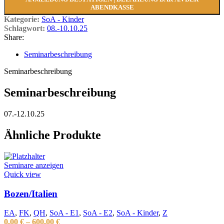
ABENDKASSE
Kategorie:
SoA - Kinder
Schlagwort:
08.-10.10.25
Share:
Seminarbeschreibung
Seminarbeschreibung
Seminarbeschreibung
07.-12.10.25
Ähnliche Produkte
Seminare anzeigen
Quick view
Bozen/Italien
EA
,
FK
,
QH
,
SoA - E1
,
SoA - E2
,
SoA - Kinder
,
Z
0,00
€
–
600,00
€