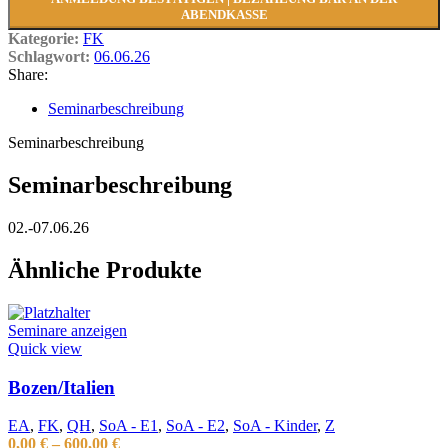
ABENDKASSE
Kategorie:
FK
Schlagwort:
06.06.26
Share:
Seminarbeschreibung
Seminarbeschreibung
Seminarbeschreibung
02.-07.06.26
Ähnliche Produkte
Seminare anzeigen
Quick view
Bozen/Italien
EA
,
FK
,
QH
,
SoA - E1
,
SoA - E2
,
SoA - Kinder
,
Z
0,00
€
–
600,00
€