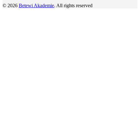
© 2026
Betewi Akademie
. All rights reserved
Search
Start typing to see posts you are looking for.
Über uns
Seminarkalender
Sehen ohne Augen
Quantenharmonie
Zahnregeneration
Figurkorrektur & Lichtnahrung
Individuelle Beratung
Dozenten
Literatur & hilfreiche Links
5d-Flash
5d-Selfscan
5d-Flash
5d-Selfscan
Login / Register
Shopping cart
Close
Shop