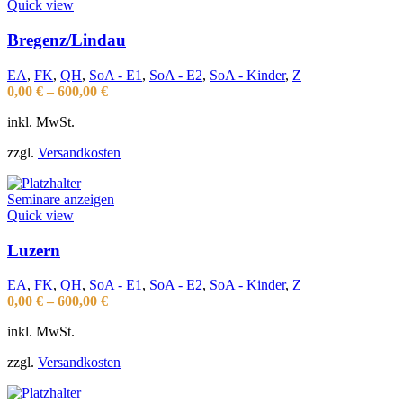
Quick view
Bregenz/Lindau
EA
,
FK
,
QH
,
SoA - E1
,
SoA - E2
,
SoA - Kinder
,
Z
0,00
€
–
600,00
€
inkl. MwSt.
zzgl.
Versandkosten
Seminare anzeigen
Quick view
Luzern
EA
,
FK
,
QH
,
SoA - E1
,
SoA - E2
,
SoA - Kinder
,
Z
0,00
€
–
600,00
€
inkl. MwSt.
zzgl.
Versandkosten