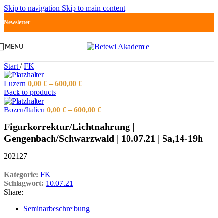
Skip to navigation
Skip to main content
Newsletter
MENU
Start
/
FK
Luzern
0,00
€
–
600,00
€
Back to products
Bozen/Italien
0,00
€
–
600,00
€
Figurkorrektur/Lichtnahrung |
Gengenbach/Schwarzwald | 10.07.21 | Sa,14-19h
202127
Kategorie:
FK
Schlagwort:
10.07.21
Share:
Seminarbeschreibung