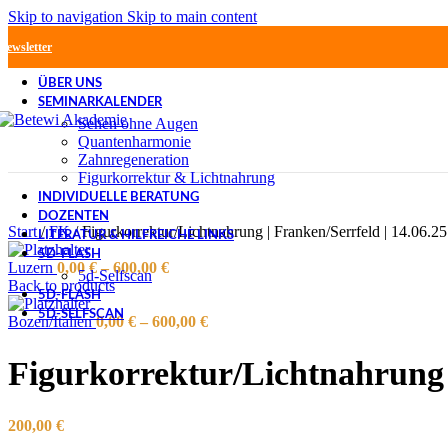
Skip to navigation
Skip to main content
Newsletter
ÜBER UNS
SEMINARKALENDER
Sehen ohne Augen
Quantenharmonie
Zahnregeneration
Figurkorrektur & Lichtnahrung
INDIVIDUELLE BERATUNG
DOZENTEN
Start
/
FK
/
Figurkorrektur/Lichtnahrung | Franken/Serrfeld | 14.06.25
LITERATUR & HILFREICHE LINKS
5D-FLASH
Luzern
0,00
€
–
600,00
€
5d-Selfscan
Back to products
5D-FLASH
5D-SELFSCAN
Bozen/Italien
0,00
€
–
600,00
€
Figurkorrektur/Lichtnahrung |
200,00
€