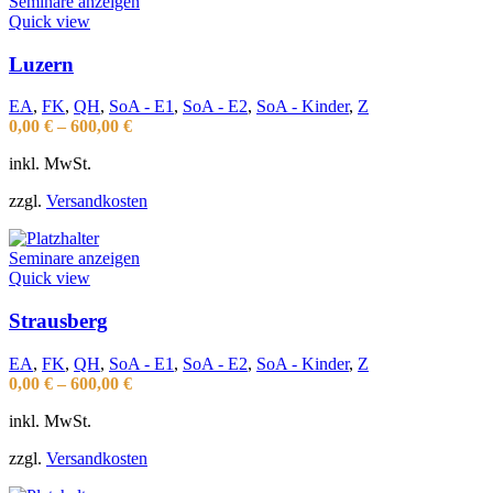
Seminare anzeigen
Quick view
Luzern
EA
,
FK
,
QH
,
SoA - E1
,
SoA - E2
,
SoA - Kinder
,
Z
0,00
€
–
600,00
€
inkl. MwSt.
zzgl.
Versandkosten
Seminare anzeigen
Quick view
Strausberg
EA
,
FK
,
QH
,
SoA - E1
,
SoA - E2
,
SoA - Kinder
,
Z
0,00
€
–
600,00
€
inkl. MwSt.
zzgl.
Versandkosten