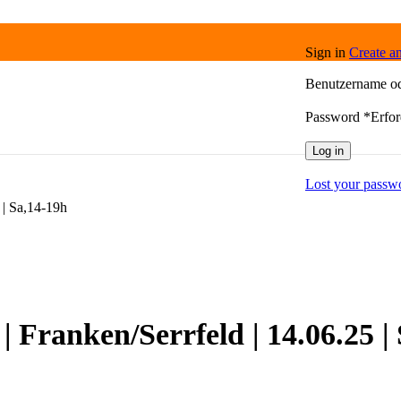
Sign in
Create a
Benutzername o
Password
*
Erfor
Log in
Lost your passw
 | Sa,14-19h
 Franken/Serrfeld | 14.06.25 |