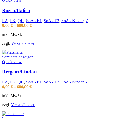
Quick view
Bozen/Italien
EA
,
FK
,
QH
,
SoA - E1
,
SoA - E2
,
SoA - Kinder
,
Z
0,00
€
–
600,00
€
inkl. MwSt.
zzgl.
Versandkosten
Seminare anzeigen
Quick view
Bregenz/Lindau
EA
,
FK
,
QH
,
SoA - E1
,
SoA - E2
,
SoA - Kinder
,
Z
0,00
€
–
600,00
€
inkl. MwSt.
zzgl.
Versandkosten