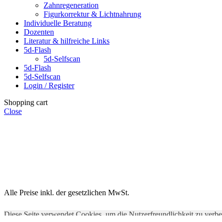
Zahnregeneration
Figurkorrektur & Lichtnahrung
Individuelle Beratung
Dozenten
Literatur & hilfreiche Links
5d-Flash
5d-Selfscan
5d-Flash
5d-Selfscan
Login / Register
Shopping cart
Close
Alle Preise inkl. der gesetzlichen MwSt.
Diese Seite verwendet Cookies, um die Nutzerfreundlichkeit zu verb