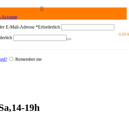
n Account
der E-Mail-Adresse
*
Erforderlich
0,00
derlich
ord?
Remember me
 Sa,14-19h