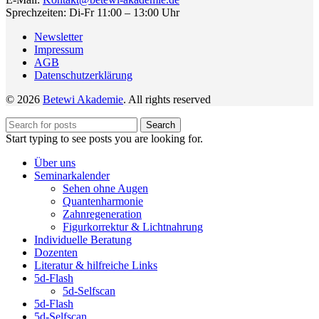
Sprechzeiten: Di-Fr 11:00 – 13:00 Uhr
Newsletter
Impressum
AGB
Datenschutzerklärung
© 2026
Betewi Akademie
. All rights reserved
Search
Start typing to see posts you are looking for.
Über uns
Seminarkalender
Sehen ohne Augen
Quantenharmonie
Zahnregeneration
Figurkorrektur & Lichtnahrung
Individuelle Beratung
Dozenten
Literatur & hilfreiche Links
5d-Flash
5d-Selfscan
5d-Flash
5d-Selfscan