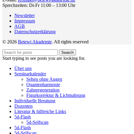
Sprechzeiten: Di-Fr 11:00 – 13:00 Uhr
Newsletter
Impressum
AGB
Datenschutzerklärung
© 2026
Betewi Akademie
. All rights reserved
Search
Start typing to see posts you are looking for.
Über uns
Seminarkalender
Sehen ohne Augen
Quantenharmonie
Zahnregeneration
Figurkorrektur & Lichtnahrung
Individuelle Beratung
Dozenten
Literatur & hilfreiche Links
5d-Flash
5d-Selfscan
5d-Flash
5d-Selfscan