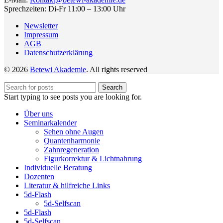
Sprechzeiten: Di-Fr 11:00 – 13:00 Uhr
Newsletter
Impressum
AGB
Datenschutzerklärung
© 2026
Betewi Akademie
. All rights reserved
Search
Start typing to see posts you are looking for.
Über uns
Seminarkalender
Sehen ohne Augen
Quantenharmonie
Zahnregeneration
Figurkorrektur & Lichtnahrung
Individuelle Beratung
Dozenten
Literatur & hilfreiche Links
5d-Flash
5d-Selfscan
5d-Flash
5d-Selfscan