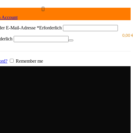
n Account
der E-Mail-Adresse
*
Erforderlich
0,00
derlich
ord?
Remember me