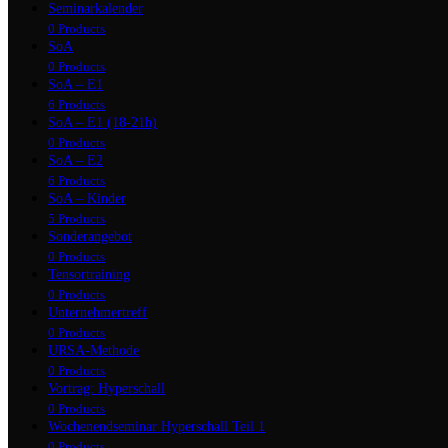
Seminarkalender
0 Products
SoA
0 Products
SoA – E1
6 Products
SoA – E1 (18-21h)
0 Products
SoA – E2
6 Products
SoA – Kinder
5 Products
Sonderangebot
0 Products
Tensortraining
0 Products
Unternehmertreff
0 Products
URSA-Methode
0 Products
Vortrag: Hyperschall
0 Products
Wochenendseminar Hyperschall Teil 1
0 Products