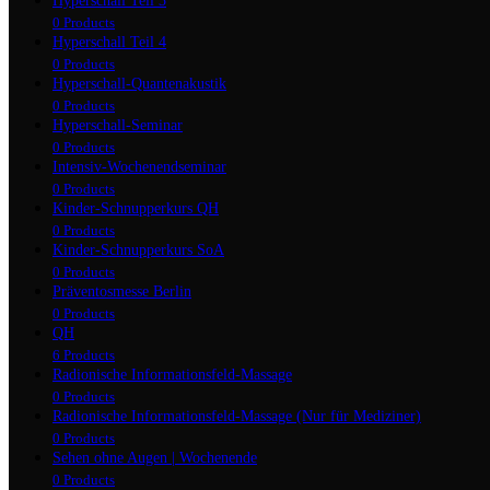
Hyperschall Teil 3
0 Products
Hyperschall Teil 4
0 Products
Hyperschall-Quantenakustik
0 Products
Hyperschall-Seminar
0 Products
Intensiv-Wochenendseminar
0 Products
Kinder-Schnupperkurs QH
0 Products
Kinder-Schnupperkurs SoA
0 Products
Präventosmesse Berlin
0 Products
QH
6 Products
Radionische Informationsfeld-Massage
0 Products
Radionische Informationsfeld-Massage (Nur für Mediziner)
0 Products
Sehen ohne Augen | Wochenende
0 Products