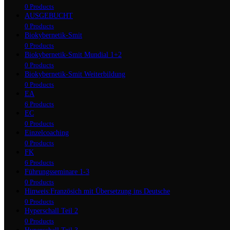
0 Products
AUSGEBUCHT
0 Products
Biokybernetik-Smit
0 Products
Biokybernetik-Smit Mundial 1+2
0 Products
Biokybernetik-Smit Weiterbildung
0 Products
EA
6 Products
EC
0 Products
Einzelcoaching
0 Products
FK
6 Products
Führungsseminare 1-3
0 Products
Hinweis:Französich mit Übersetzung ins Deutsche
0 Products
Hyperschall Teil 2
0 Products