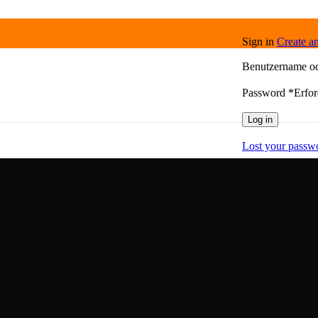
Sign in
Create a
Benutzername o
Password
*
Erfor
Log in
Lost your passw