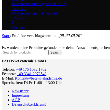
Wochenendseminar Hyperschall Teil 2
0 Products
Wochenendseminar: Hyperschall
0 Products
Z
6 Products
Start
/
Produkte verschlagwortet mit „25.-27.05.20“
Es wurden keine Produkte gefunden, die deiner Auswahl entsprechen
Search
BeTeWi-Akademie GmbH
Telefon:
+49 176 1032 1762
Festnetz:
+49 3341 2072548
E-Mail:
Kontakt@betewi-akademie.de
Sprechzeiten: Di-Fr 11:00 – 13:00 Uhr
Newsletter
Impressum
AGB
Datenschutzerklärung