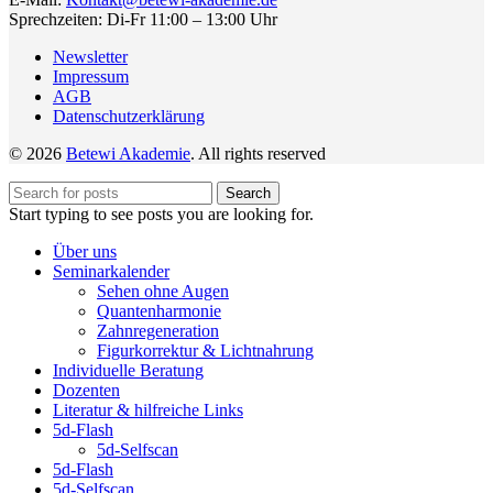
Sprechzeiten: Di-Fr 11:00 – 13:00 Uhr
Newsletter
Impressum
AGB
Datenschutzerklärung
© 2026
Betewi Akademie
. All rights reserved
Search
Start typing to see posts you are looking for.
Über uns
Seminarkalender
Sehen ohne Augen
Quantenharmonie
Zahnregeneration
Figurkorrektur & Lichtnahrung
Individuelle Beratung
Dozenten
Literatur & hilfreiche Links
5d-Flash
5d-Selfscan
5d-Flash
5d-Selfscan