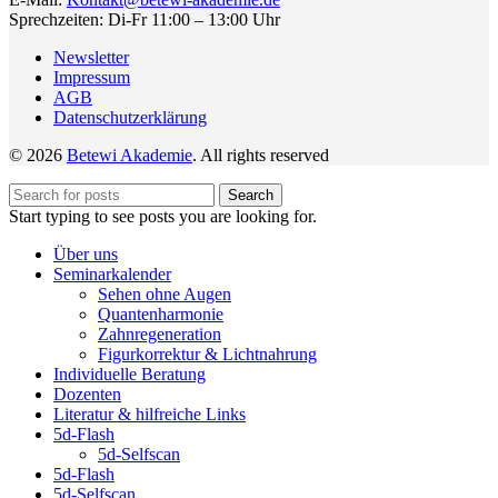
Sprechzeiten: Di-Fr 11:00 – 13:00 Uhr
Newsletter
Impressum
AGB
Datenschutzerklärung
© 2026
Betewi Akademie
. All rights reserved
Search
Start typing to see posts you are looking for.
Über uns
Seminarkalender
Sehen ohne Augen
Quantenharmonie
Zahnregeneration
Figurkorrektur & Lichtnahrung
Individuelle Beratung
Dozenten
Literatur & hilfreiche Links
5d-Flash
5d-Selfscan
5d-Flash
5d-Selfscan