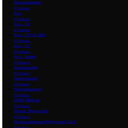
Seminarkalender
0 Products
SoA
0 Products
SoA – E1
6 Products
SoA – E1 (18-21h)
0 Products
SoA – E2
6 Products
SoA – Kinder
5 Products
Sonderangebot
0 Products
Tensortraining
0 Products
Unternehmertreff
0 Products
URSA-Methode
0 Products
Vortrag: Hyperschall
0 Products
Wochenendseminar Hyperschall Teil 1
0 Products