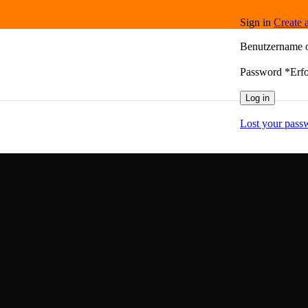
Sign in
Create 
Benutzername 
Password
*
Erfo
Log in
Lost your pass