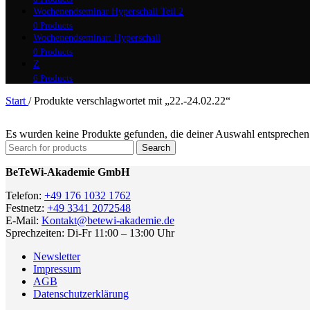
Wochenendseminar Hyperschall Teil 2
0 Products
Wochenendseminar: Hyperschall
0 Products
Z
6 Products
Start
/
Produkte verschlagwortet mit „22.-24.02.22“
Es wurden keine Produkte gefunden, die deiner Auswahl entsprechen
Search
BeTeWi-Akademie GmbH
Telefon:
+49 176 1032 1762
Festnetz:
+49 3341 2072548
E-Mail:
Kontakt@betewi-akademie.de
Sprechzeiten: Di-Fr 11:00 – 13:00 Uhr
Newsletter
Impressum
AGB
Datenschutzerklärung