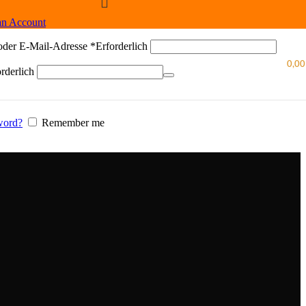
an Account
oder E-Mail-Adresse
*
Erforderlich
0,0
rderlich
word?
Remember me