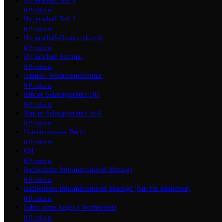
Hyperschall Teil 3
0 Products
Hyperschall Teil 4
0 Products
Hyperschall-Quantenakustik
0 Products
Hyperschall-Seminar
0 Products
Intensiv-Wochenendseminar
0 Products
Kinder-Schnupperkurs QH
0 Products
Kinder-Schnupperkurs SoA
0 Products
Präventosmesse Berlin
0 Products
QH
6 Products
Radionische Informationsfeld-Massage
0 Products
Radionische Informationsfeld-Massage (Nur für Mediziner)
0 Products
Sehen ohne Augen | Wochenende
0 Products