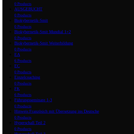
0 Products
AUSGEBUCHT
0 Products
Biokybernetik-Smit
0 Products
Biokybernetik-Smit Mundial 1+2
0 Products
Biokybernetik-Smit Weiterbildung
0 Products
EA
6 Products
EC
0 Products
Einzelcoaching
0 Products
FK
6 Products
Führungsseminare 1-3
0 Products
Hinweis:Französich mit Übersetzung ins Deutsche
0 Products
Hyperschall Teil 2
0 Products