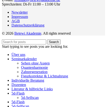
Sprechzeiten: Di-Fr 11:00 – 13:00 Uhr
Newsletter
Impressum
AGB
Datenschutzerklärung
© 2026
Betewi Akademie
. All rights reserved
Search
Start typing to see posts you are looking for.
Über uns
Seminarkalender
Sehen ohne Augen
Quantenharmonie
Zahnregeneration
Figurkorrektur & Lichtnahrung
Individuelle Beratung
Dozenten
Literatur & hilfreiche Links
5d-Flash
5d-Selfscan
5d-Flash
5d-Selfscan