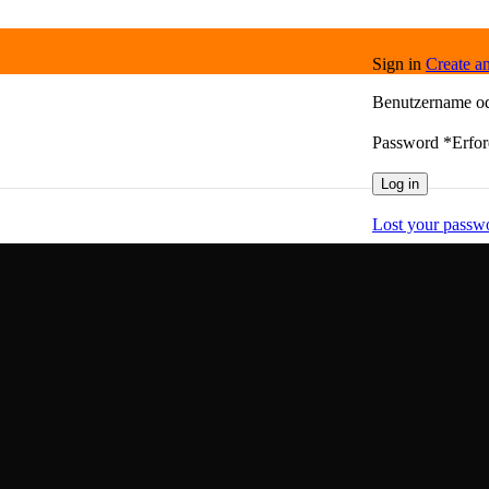
Sign in
Create a
Benutzername o
Password
*
Erfor
Log in
Lost your passw