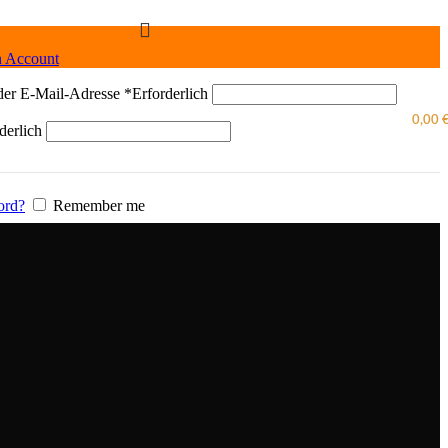
n Account
der E-Mail-Adresse
*
Erforderlich
0,00
derlich
ord?
Remember me