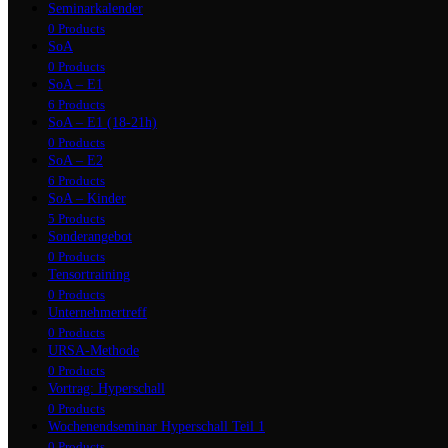
Seminarkalender
0 Products
SoA
0 Products
SoA – E1
6 Products
SoA – E1 (18-21h)
0 Products
SoA – E2
6 Products
SoA – Kinder
5 Products
Sonderangebot
0 Products
Tensortraining
0 Products
Unternehmertreff
0 Products
URSA-Methode
0 Products
Vortrag: Hyperschall
0 Products
Wochenendseminar Hyperschall Teil 1
0 Products