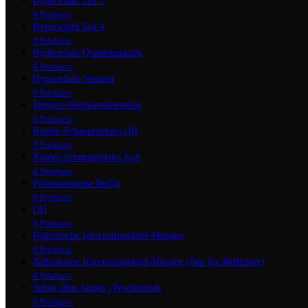
Hyperschall Teil 3
0 Products
Hyperschall Teil 4
0 Products
Hyperschall-Quantenakustik
0 Products
Hyperschall-Seminar
0 Products
Intensiv-Wochenendseminar
0 Products
Kinder-Schnupperkurs QH
0 Products
Kinder-Schnupperkurs SoA
0 Products
Präventosmesse Berlin
0 Products
QH
6 Products
Radionische Informationsfeld-Massage
0 Products
Radionische Informationsfeld-Massage (Nur für Mediziner)
0 Products
Sehen ohne Augen | Wochenende
0 Products