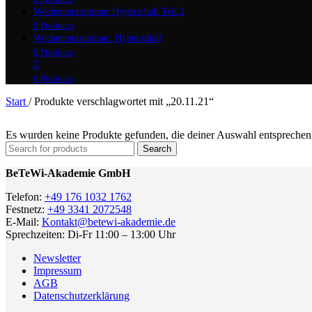
Wochenendseminar Hyperschall Teil 2
0 Products
Wochenendseminar: Hyperschall
0 Products
Z
6 Products
Start
/
Produkte verschlagwortet mit „20.11.21“
Es wurden keine Produkte gefunden, die deiner Auswahl entsprechen
Search
BeTeWi-Akademie GmbH
Telefon:
+49 176 1032 1762
Festnetz:
+49 3341 2072548
E-Mail:
Kontakt@betewi-akademie.de
Sprechzeiten: Di-Fr 11:00 – 13:00 Uhr
Newsletter
Impressum
AGB
Datenschutzerklärung