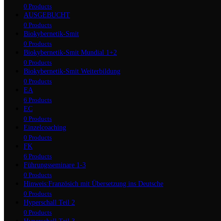
0 Products
AUSGEBUCHT
0 Products
Biokybernetik-Smit
0 Products
Biokybernetik-Smit Mundial 1+2
0 Products
Biokybernetik-Smit Weiterbildung
0 Products
EA
6 Products
EC
0 Products
Einzelcoaching
0 Products
FK
6 Products
Führungsseminare 1-3
0 Products
Hinweis:Französich mit Übersetzung ins Deutsche
0 Products
Hyperschall Teil 2
0 Products