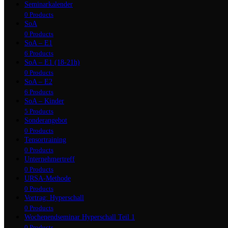
Seminarkalender
0 Products
SoA
0 Products
SoA – E1
6 Products
SoA – E1 (18-21h)
0 Products
SoA – E2
6 Products
SoA – Kinder
5 Products
Sonderangebot
0 Products
Tensortraining
0 Products
Unternehmertreff
0 Products
URSA-Methode
0 Products
Vortrag: Hyperschall
0 Products
Wochenendseminar Hyperschall Teil 1
0 Products