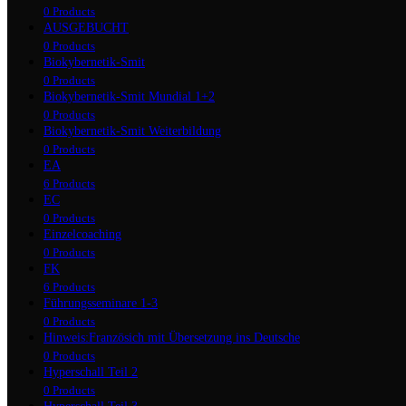
0 Products
AUSGEBUCHT
0 Products
Biokybernetik-Smit
0 Products
Biokybernetik-Smit Mundial 1+2
0 Products
Biokybernetik-Smit Weiterbildung
0 Products
EA
6 Products
EC
0 Products
Einzelcoaching
0 Products
FK
6 Products
Führungsseminare 1-3
0 Products
Hinweis:Französich mit Übersetzung ins Deutsche
0 Products
Hyperschall Teil 2
0 Products