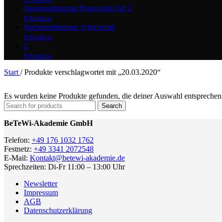
Wochenendseminar Hyperschall Teil 2
0 Products
Wochenendseminar: Hyperschall
0 Products
Z
6 Products
Start
/
Produkte verschlagwortet mit „20.03.2020“
Es wurden keine Produkte gefunden, die deiner Auswahl entsprechen
Search
BeTeWi-Akademie GmbH
Telefon:
+49 176 1032 1762
Festnetz:
+49 3341 2072548
E-Mail:
Kontakt@betewi-akademie.de
Sprechzeiten: Di-Fr 11:00 – 13:00 Uhr
Newsletter
Impressum
AGB
Datenschutzerklärung