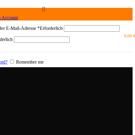
n Account
der E-Mail-Adresse
*
Erforderlich
0,00
derlich
ord?
Remember me