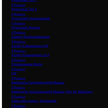
Hyperschall Teil 3
0 Products
Hyperschall Teil 4
0 Products
Hyperschall-Quantenakustik
0 Products
Hyperschall-Seminar
0 Products
Intensiv-Wochenendseminar
0 Products
Kinder-Schnupperkurs QH
0 Products
Kinder-Schnupperkurs SoA
0 Products
Präventosmesse Berlin
0 Products
QH
6 Products
Radionische Informationsfeld-Massage
0 Products
Radionische Informationsfeld-Massage (Nur für Mediziner)
0 Products
Sehen ohne Augen | Wochenende
0 Products