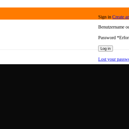
Sign in
Create a
Benutzername o
Password
*
Erfor
Log in
Lost your passw