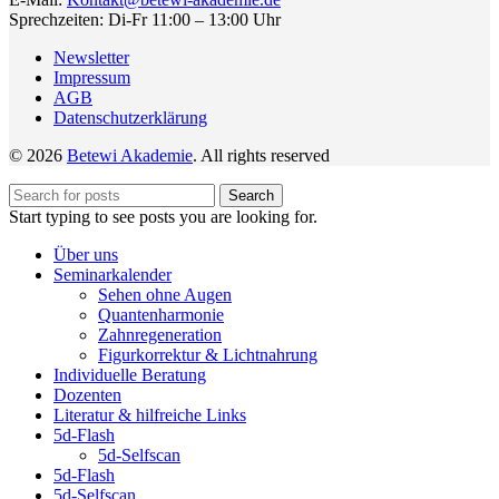
Sprechzeiten: Di-Fr 11:00 – 13:00 Uhr
Newsletter
Impressum
AGB
Datenschutzerklärung
© 2026
Betewi Akademie
. All rights reserved
Search
Start typing to see posts you are looking for.
Über uns
Seminarkalender
Sehen ohne Augen
Quantenharmonie
Zahnregeneration
Figurkorrektur & Lichtnahrung
Individuelle Beratung
Dozenten
Literatur & hilfreiche Links
5d-Flash
5d-Selfscan
5d-Flash
5d-Selfscan