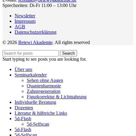
Sprechzeiten: Di-Fr 11:00 – 13:00 Uhr
Newsletter
Impressum
AGB
Datenschutzerklärung
© 2026
Betewi Akademie
. All rights reserved
Search
Start typing to see posts you are looking for.
Über uns
Seminarkalender
Sehen ohne Augen
Quantenharmonie
Zahnregeneration
Figurkorrektur & Lichtnahrung
Individuelle Beratung
Dozenten
Literatur & hilfreiche Links
5d-Flash
5d-Selfscan
5d-Flash
5d-Selfscan