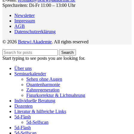
Sprechzeiten: Di-Fr 11:00 – 13:00 Uhr
Newsletter
Impressum
AGB
Datenschutzerklärung
© 2026
Betewi Akademie
. All rights reserved
Search
Start typing to see posts you are looking for.
Über uns
Seminarkalender
Sehen ohne Augen
Quantenharmonie
Zahnregeneration
Figurkorrektur & Lichtnahrung
Individuelle Beratung
Dozenten
Literatur & hilfreiche Links
5d-Flash
5d-Selfscan
5d-Flash
5d-Selfscan