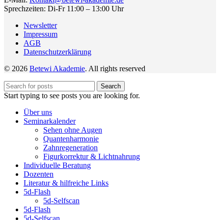
Sprechzeiten: Di-Fr 11:00 – 13:00 Uhr
Newsletter
Impressum
AGB
Datenschutzerklärung
© 2026
Betewi Akademie
. All rights reserved
Search
Start typing to see posts you are looking for.
Über uns
Seminarkalender
Sehen ohne Augen
Quantenharmonie
Zahnregeneration
Figurkorrektur & Lichtnahrung
Individuelle Beratung
Dozenten
Literatur & hilfreiche Links
5d-Flash
5d-Selfscan
5d-Flash
5d-Selfscan