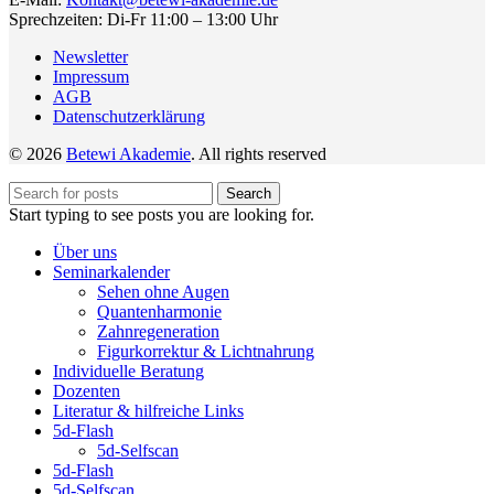
Sprechzeiten: Di-Fr 11:00 – 13:00 Uhr
Newsletter
Impressum
AGB
Datenschutzerklärung
© 2026
Betewi Akademie
. All rights reserved
Search
Start typing to see posts you are looking for.
Über uns
Seminarkalender
Sehen ohne Augen
Quantenharmonie
Zahnregeneration
Figurkorrektur & Lichtnahrung
Individuelle Beratung
Dozenten
Literatur & hilfreiche Links
5d-Flash
5d-Selfscan
5d-Flash
5d-Selfscan