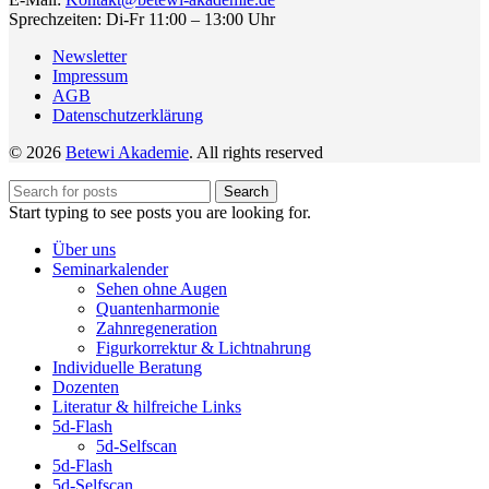
Sprechzeiten: Di-Fr 11:00 – 13:00 Uhr
Newsletter
Impressum
AGB
Datenschutzerklärung
© 2026
Betewi Akademie
. All rights reserved
Search
Start typing to see posts you are looking for.
Über uns
Seminarkalender
Sehen ohne Augen
Quantenharmonie
Zahnregeneration
Figurkorrektur & Lichtnahrung
Individuelle Beratung
Dozenten
Literatur & hilfreiche Links
5d-Flash
5d-Selfscan
5d-Flash
5d-Selfscan