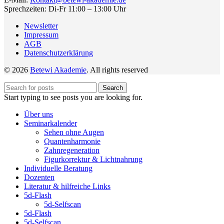
Sprechzeiten: Di-Fr 11:00 – 13:00 Uhr
Newsletter
Impressum
AGB
Datenschutzerklärung
© 2026
Betewi Akademie
. All rights reserved
Search
Start typing to see posts you are looking for.
Über uns
Seminarkalender
Sehen ohne Augen
Quantenharmonie
Zahnregeneration
Figurkorrektur & Lichtnahrung
Individuelle Beratung
Dozenten
Literatur & hilfreiche Links
5d-Flash
5d-Selfscan
5d-Flash
5d-Selfscan