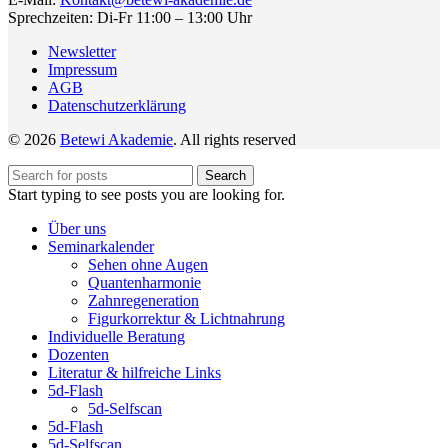
Sprechzeiten: Di-Fr 11:00 – 13:00 Uhr
Newsletter
Impressum
AGB
Datenschutzerklärung
© 2026
Betewi Akademie
. All rights reserved
Search
Start typing to see posts you are looking for.
Über uns
Seminarkalender
Sehen ohne Augen
Quantenharmonie
Zahnregeneration
Figurkorrektur & Lichtnahrung
Individuelle Beratung
Dozenten
Literatur & hilfreiche Links
5d-Flash
5d-Selfscan
5d-Flash
5d-Selfscan