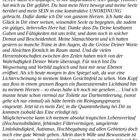
hat mich zu Dir geführt. Du hast mein Herz bewegt und meine Seele
berührt und mein SEIN in eine konstruktive UNORDNUNG
gebracht. Dafür danke ich Dir von ganzem Herzen. Ich hatte das
Glück in Dir einer weisen, wissenden Seele zu begegnen, die zudem
ein gütiges, liebevolles Herz hat. Danke dass Du Deine kostbaren
Gaben und Fähigkeiten mit uns teilst, und dann noch in solcher
Demut und Bescheidenheit. Meine Sitznachbarin und ich hatten
gestern so manche Träne in den Augen, da die Grösse Deiner Worte
und Absichten förmlich im Raum stand. Und die vielen
Herzensbotschaften zwischen den Zeilen haben mich von der
Wahrhaftigkeit Deiner Worte überzeugt. Für mich bist Du
Wegweisung und Vorbild zugleich und hast mir neue Ebenen
eröffnet. Als ich heute morgen in den Spiegel sah, da war eine
Lichterscheinung in meinem linken Gesichtsfeld zu sehen. Vom Kopf
aus floss in einem grossen Bogen ein fluoreszierendes Lichtband hin
zu meinem Herzen – so etwas habe ich noch nie gesehen … Und ich
musste heute schon viermal zur Toilette zur Darmentleerung, (sonst
gehe ich nur einmal) als hätte bereits ein Reinigungsprozess
eingesetzt. Jetzt ist es mein Ziel, in die Quantenheilung bei Dir zu
kommen (sobald das Eine erledigt ist).
Möglicherweise kann ich meinem absolut tragischen Lebensverlauf
(Hochsensibilitäten, fehlendes Filtervermögen, umgelernte
Linkshändigkeit, Autismus, Hochbegabung auf allen Gebieten) doch
noch eine gute Wende geben. Allein durch Wille und Bewusstsein ist