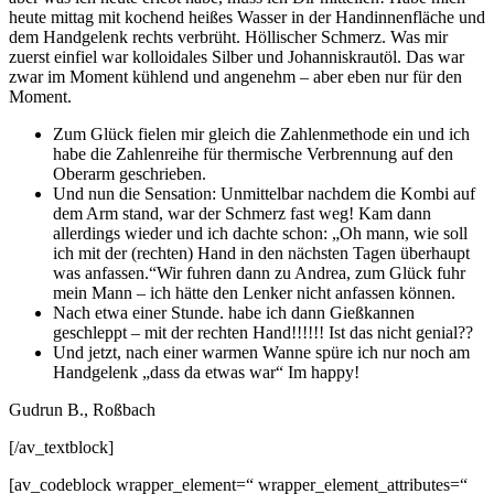
heute mittag mit kochend heißes Wasser in der Handinnenfläche und
dem Handgelenk rechts verbrüht. Höllischer Schmerz. Was mir
zuerst einfiel war kolloidales Silber und Johanniskrautöl. Das war
zwar im Moment kühlend und angenehm – aber eben nur für den
Moment.
Zum Glück fielen mir gleich die Zahlenmethode ein und ich
habe die Zahlenreihe für thermische Verbrennung auf den
Oberarm geschrieben.
Und nun die Sensation: Unmittelbar nachdem die Kombi auf
dem Arm stand, war der Schmerz fast weg! Kam dann
allerdings wieder und ich dachte schon: „Oh mann, wie soll
ich mit der (rechten) Hand in den nächsten Tagen überhaupt
was anfassen.“Wir fuhren dann zu Andrea, zum Glück fuhr
mein Mann – ich hätte den Lenker nicht anfassen können.
Nach etwa einer Stunde. habe ich dann Gießkannen
geschleppt – mit der rechten Hand!!!!!! Ist das nicht genial??
Und jetzt, nach einer warmen Wanne spüre ich nur noch am
Handgelenk „dass da etwas war“ Im happy!
Gudrun B., Roßbach
[/av_textblock]
[av_codeblock wrapper_element=“ wrapper_element_attributes=“