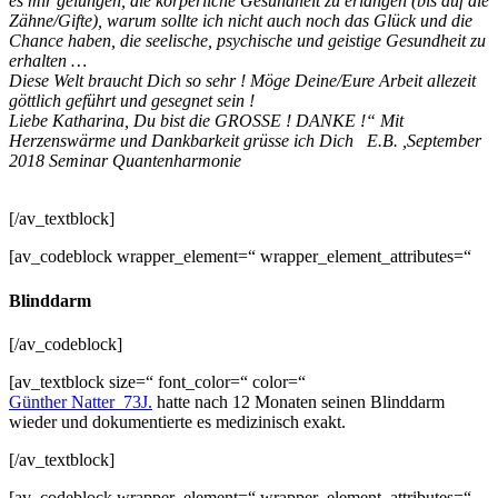
es mir gelungen, die körperliche Gesundheit zu erlangen (bis auf die
Zähne/Gifte), warum sollte ich nicht auch noch das Glück und die
Chance haben, die seelische, psychische und geistige Gesundheit zu
erhalten …
Diese Welt braucht Dich so sehr ! Möge Deine/Eure Arbeit allezeit
göttlich geführt und gesegnet sein !
Liebe Katharina, Du bist die GROSSE ! DANKE !“
Mit
Herzenswärme und Dankbarkeit grüsse ich Dich
E.B. ,September
2018 Seminar Quantenharmonie
[/av_textblock]
[av_codeblock wrapper_element=“ wrapper_element_attributes=“
Blinddarm
[/av_codeblock]
[av_textblock size=“ font_color=“ color=“
Günther Natter 73J.
hatte nach 12 Monaten seinen Blinddarm
wieder und dokumentierte es medizinisch exakt.
[/av_textblock]
[av_codeblock wrapper_element=“ wrapper_element_attributes=“