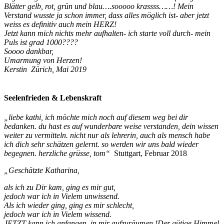
Blätter gelb, rot, grün und blau….sooooo krassss……! Mein
Verstand wusste ja schon immer, dass alles möglich ist- aber jetzt
weiss es definitiv auch mein HERZ!
Jetzt kann mich nichts mehr aufhalten- ich starte voll durch- mein
Puls ist grad 1000????
Soooo dankbar,
Umarmung von Herzen!
Kerstin Zürich, Mai 2019
Seelenfrieden & Lebenskraft
„liebe kathi, ich möchte mich noch auf diesem weg bei dir
bedanken. du hast es auf wunderbare weise verstanden, dein wissen
weiter zu vermitteln. nicht nur als lehrerin, auch als mensch habe
ich dich sehr schätzen gelernt. so werden wir uns bald wieder
begegnen. herzliche grüsse, tom“
Stuttgart, Februar 2018
„Geschätzte Katharina,
als ich zu Dir kam, ging es mir gut,
jedoch war ich in Vielem unwissend.
Als ich wieder ging, ging es mir schlecht,
jedoch war ich in Vielem wissend.
JETZT kann ich anfangen, in mir aufzuräumen !
Der gütige Himmel