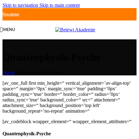
Skip to navigation
Skip to main content
Newsletter
MENU
Quantenphysik-Psyche
Home
/
Quantenphysik-Psyche
[av_one_full first min_height=“ vertical_alignment=’av-align-top‘
space=“ margin=’0px‘ margin_sync=’true‘ padding=’0px‘
padding_sync=’true‘ border=“ border_color=“ radius=’0px‘
radius_sync=’true‘ background_color=“ src=“ attachment=“
attachment_size=“ background_position=’top left‘
background_repeat=’no-repeat‘ animation=“
[av_codeblock wrapper_element=“ wrapper_element_attributes=“
Quantenphysik-Psyche