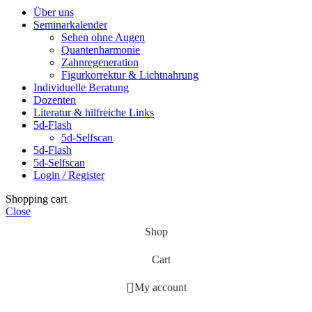
Über uns
Seminarkalender
Sehen ohne Augen
Quantenharmonie
Zahnregeneration
Figurkorrektur & Lichtnahrung
Individuelle Beratung
Dozenten
Literatur & hilfreiche Links
5d-Flash
5d-Selfscan
5d-Flash
5d-Selfscan
Login / Register
Shopping cart
Close
Shop
Cart
My account