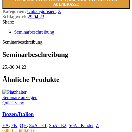
ABENDKASSE
Kategorien:
Unkategorisiert
,
Z
Schlagwort:
29.04.23
Share:
Seminarbeschreibung
Seminarbeschreibung
Seminarbeschreibung
25.-30.04.23
Ähnliche Produkte
Seminare anzeigen
Quick view
Bozen/Italien
EA
,
FK
,
QH
,
SoA - E1
,
SoA - E2
,
SoA - Kinder
,
Z
0,00
€
–
600,00
€