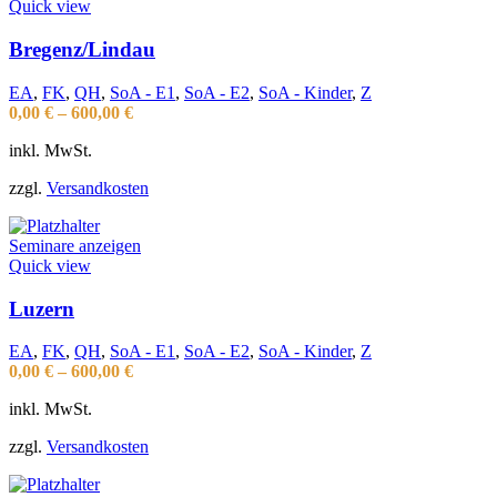
Quick view
Bregenz/Lindau
EA
,
FK
,
QH
,
SoA - E1
,
SoA - E2
,
SoA - Kinder
,
Z
0,00
€
–
600,00
€
inkl. MwSt.
zzgl.
Versandkosten
Seminare anzeigen
Quick view
Luzern
EA
,
FK
,
QH
,
SoA - E1
,
SoA - E2
,
SoA - Kinder
,
Z
0,00
€
–
600,00
€
inkl. MwSt.
zzgl.
Versandkosten