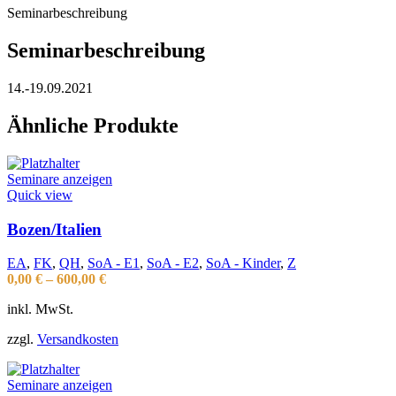
Seminarbeschreibung
Seminarbeschreibung
14.-19.09.2021
Ähnliche Produkte
Seminare anzeigen
Quick view
Bozen/Italien
EA
,
FK
,
QH
,
SoA - E1
,
SoA - E2
,
SoA - Kinder
,
Z
0,00
€
–
600,00
€
inkl. MwSt.
zzgl.
Versandkosten
Seminare anzeigen