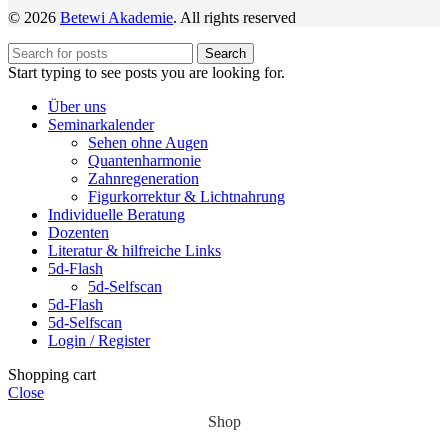
© 2026
Betewi Akademie
. All rights reserved
Search
Start typing to see posts you are looking for.
Über uns
Seminarkalender
Sehen ohne Augen
Quantenharmonie
Zahnregeneration
Figurkorrektur & Lichtnahrung
Individuelle Beratung
Dozenten
Literatur & hilfreiche Links
5d-Flash
5d-Selfscan
5d-Flash
5d-Selfscan
Login / Register
Shopping cart
Close
Shop