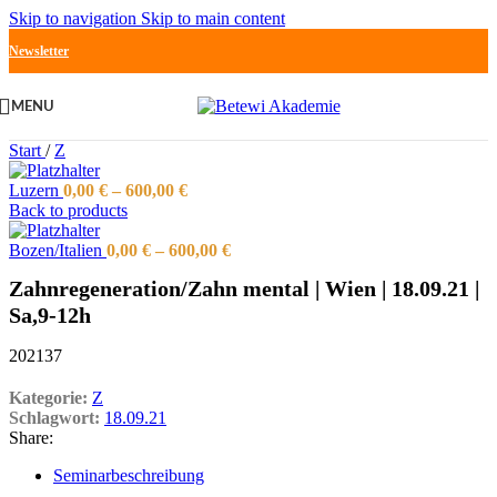
Skip to navigation
Skip to main content
Newsletter
MENU
Start
/
Z
Luzern
0,00
€
–
600,00
€
Back to products
Bozen/Italien
0,00
€
–
600,00
€
Zahnregeneration/Zahn mental | Wien | 18.09.21 |
Sa,9-12h
202137
Kategorie:
Z
Schlagwort:
18.09.21
Share:
Seminarbeschreibung