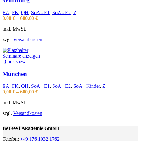
Würzburg
EA
,
FK
,
QH
,
SoA - E1
,
SoA - E2
,
Z
0,00
€
–
600,00
€
inkl. MwSt.
zzgl.
Versandkosten
Seminare anzeigen
Quick view
München
EA
,
FK
,
QH
,
SoA - E1
,
SoA - E2
,
SoA - Kinder
,
Z
0,00
€
–
600,00
€
inkl. MwSt.
zzgl.
Versandkosten
BeTeWi-Akademie GmbH
Telefon:
+49 176 1032 1762