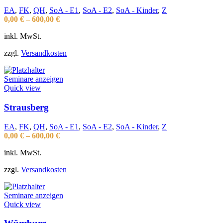
EA
,
FK
,
QH
,
SoA - E1
,
SoA - E2
,
SoA - Kinder
,
Z
0,00
€
–
600,00
€
inkl. MwSt.
zzgl.
Versandkosten
Seminare anzeigen
Quick view
Strausberg
EA
,
FK
,
QH
,
SoA - E1
,
SoA - E2
,
SoA - Kinder
,
Z
0,00
€
–
600,00
€
inkl. MwSt.
zzgl.
Versandkosten
Seminare anzeigen
Quick view