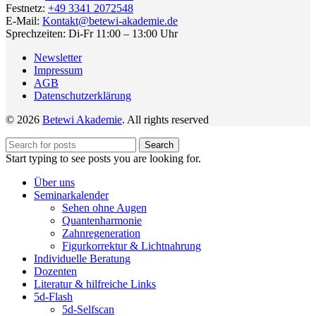
Festnetz:
+49 3341 2072548
E-Mail:
Kontakt@betewi-akademie.de
Sprechzeiten: Di-Fr 11:00 – 13:00 Uhr
Newsletter
Impressum
AGB
Datenschutzerklärung
© 2026
Betewi Akademie
. All rights reserved
Search
Start typing to see posts you are looking for.
Über uns
Seminarkalender
Sehen ohne Augen
Quantenharmonie
Zahnregeneration
Figurkorrektur & Lichtnahrung
Individuelle Beratung
Dozenten
Literatur & hilfreiche Links
5d-Flash
5d-Selfscan