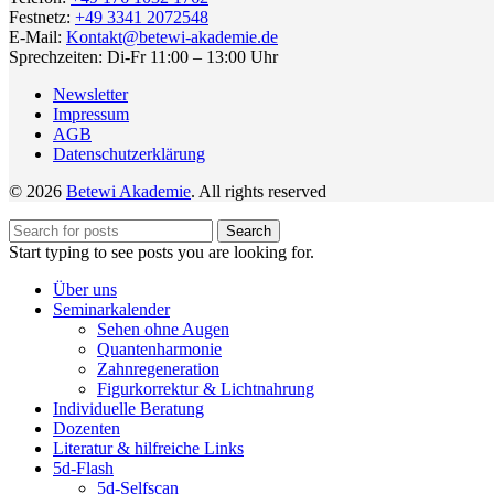
Festnetz:
+49 3341 2072548
E-Mail:
Kontakt@betewi-akademie.de
Sprechzeiten: Di-Fr 11:00 – 13:00 Uhr
Newsletter
Impressum
AGB
Datenschutzerklärung
© 2026
Betewi Akademie
. All rights reserved
Search
Start typing to see posts you are looking for.
Über uns
Seminarkalender
Sehen ohne Augen
Quantenharmonie
Zahnregeneration
Figurkorrektur & Lichtnahrung
Individuelle Beratung
Dozenten
Literatur & hilfreiche Links
5d-Flash
5d-Selfscan