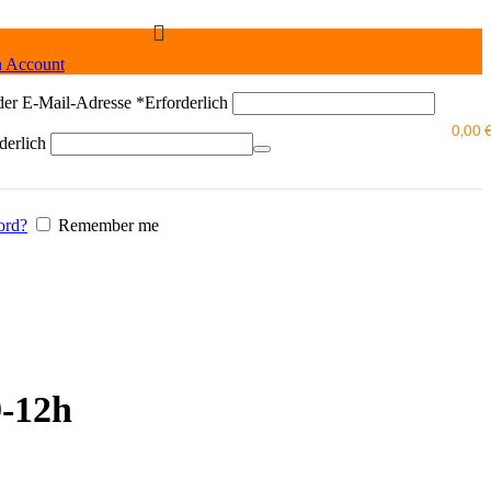
n Account
der E-Mail-Adresse
*
Erforderlich
0,00
derlich
ord?
Remember me
9-12h