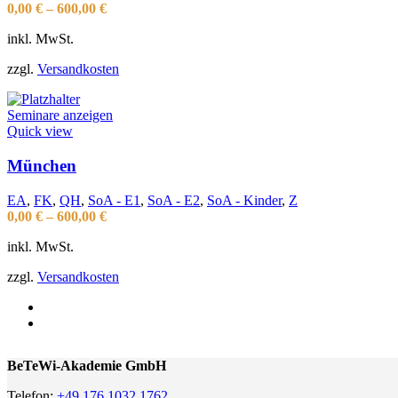
0,00
€
–
600,00
€
inkl. MwSt.
zzgl.
Versandkosten
Seminare anzeigen
Quick view
München
EA
,
FK
,
QH
,
SoA - E1
,
SoA - E2
,
SoA - Kinder
,
Z
0,00
€
–
600,00
€
inkl. MwSt.
zzgl.
Versandkosten
BeTeWi-Akademie GmbH
Telefon:
+49 176 1032 1762