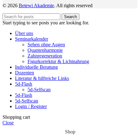
© 2026
Betewi Akademie
. All rights reserved
Search
Start typing to see posts you are looking for.
Über uns
Seminarkalender
Sehen ohne Augen
Quantenharmonie
Zahnregeneration
Figurkorrektur & Lichtnahrung
Individuelle Beratung
Dozenten
Literatur & hilfreiche Links
5d-Flash
5d-Selfscan
5d-Flash
5d-Selfscan
Login / Register
Shopping cart
Close
Shop