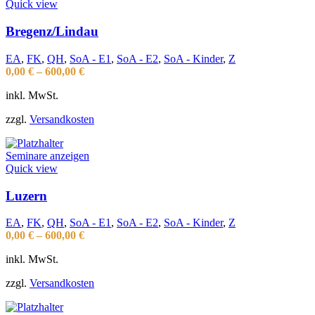
Quick view
Bregenz/Lindau
EA
,
FK
,
QH
,
SoA - E1
,
SoA - E2
,
SoA - Kinder
,
Z
0,00
€
–
600,00
€
inkl. MwSt.
zzgl.
Versandkosten
Seminare anzeigen
Quick view
Luzern
EA
,
FK
,
QH
,
SoA - E1
,
SoA - E2
,
SoA - Kinder
,
Z
0,00
€
–
600,00
€
inkl. MwSt.
zzgl.
Versandkosten