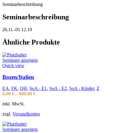
Seminarbeschreibung
Seminarbeschreibung
26.11.-01.12.19
Ähnliche Produkte
Seminare anzeigen
Quick view
Bozen/Italien
EA
,
FK
,
QH
,
SoA - E1
,
SoA - E2
,
SoA - Kinder
,
Z
0,00
€
–
600,00
€
inkl. MwSt.
zzgl.
Versandkosten
Seminare anzeigen