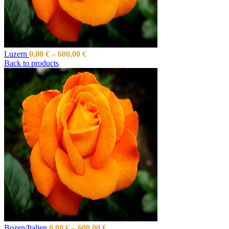
Luzern
0,00
€
–
600,00
€
Back to products
Bozen/Italien
0,00
€
–
600,00
€