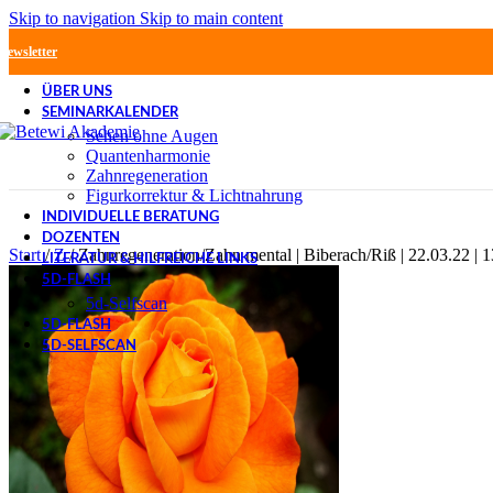
Skip to navigation
Skip to main content
Newsletter
ÜBER UNS
SEMINARKALENDER
Sehen ohne Augen
Quantenharmonie
Zahnregeneration
Figurkorrektur & Lichtnahrung
INDIVIDUELLE BERATUNG
DOZENTEN
Start
/
Z
/
Zahnregeneration/Zahn mental | Biberach/Riß | 22.03.22 | 
LITERATUR & HILFREICHE LINKS
5D-FLASH
5d-Selfscan
5D-FLASH
5D-SELFSCAN