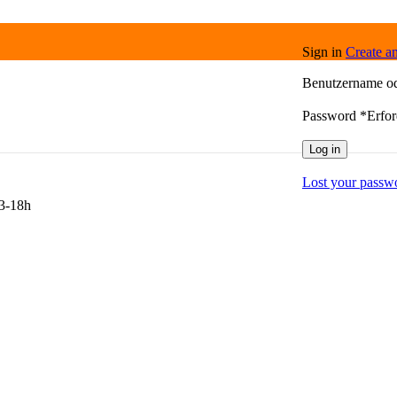
Sign in
Create a
Benutzername o
Password
*
Erfor
Log in
Lost your passw
13-18h