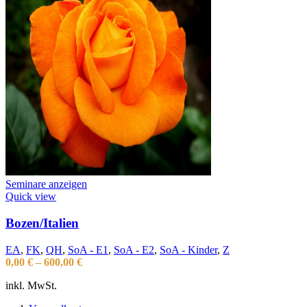
Seminare anzeigen
Quick view
Bozen/Italien
EA
,
FK
,
QH
,
SoA - E1
,
SoA - E2
,
SoA - Kinder
,
Z
0,00
€
–
600,00
€
inkl. MwSt.