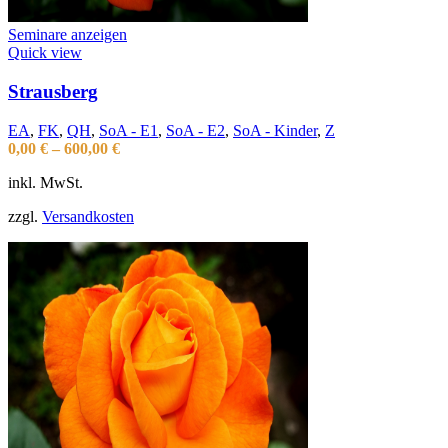
Seminare anzeigen
Quick view
Strausberg
EA
,
FK
,
QH
,
SoA - E1
,
SoA - E2
,
SoA - Kinder
,
Z
0,00
€
–
600,00
€
inkl. MwSt.
zzgl.
Versandkosten