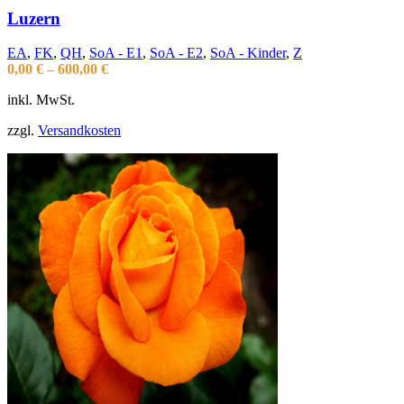
Luzern
EA
,
FK
,
QH
,
SoA - E1
,
SoA - E2
,
SoA - Kinder
,
Z
0,00
€
–
600,00
€
inkl. MwSt.
zzgl.
Versandkosten