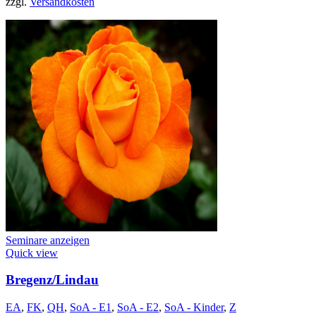
zzgl.
Versandkosten
Seminare anzeigen
Quick view
Bregenz/Lindau
EA
,
FK
,
QH
,
SoA - E1
,
SoA - E2
,
SoA - Kinder
,
Z