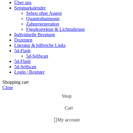
Über uns
Seminarkalender
Sehen ohne Augen
Quantenharmonie
Zahnregeneration
Figurkorrektur & Lichtnahrung
Individuelle Beratung
Dozenten
Literatur & hilfreiche Links
5d-Flash
5d-Selfscan
5d-Flash
5d-Selfscan
Login / Register
Shopping cart
Close
Shop
Cart
My account